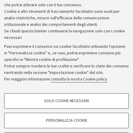
che potrai attivare solo con il tuo consenso.
Cookie e altri strumenti di tracciamento facoltativi sono usati per
analisi statistiche, misure sull'efficacia della comunicazione
istituzionale e analisi dei comportamenti degli utenti.
Se chiudi questo banner continuerai la navigazione solo con i cookie
necessari.
Archivio
Puoi esprimere il consenso sui cookie facoltativi attivando l'opzione
in "Personalizza cookie" e, se vuoi, potrai esprimere consensi più
Comunicati stampa
specifici in "Mostra cookie di profilazione".
Redazione
Potrai sempre rivedere le tue scelte e verificare lo stato dei consensi
rientrando nella sezione "Impostazione cookie" del sito.
Rassegna stampa
Per maggiori informazioni
consulta la nostra Cookie policy
.
Seguici su:
COOKIE DI PROFILAZIONE - FACOLTATIVI
SOLO COOKIE NECESSARI
Si tratta di cookie utilizzati per analizzare le caratteristiche della navigazione
degli utenti, creare profili in base al loro comportamento sul sito, per analisi
di marketing.
PERSONALIZZA COOKIE
© Copyright 2026 - ALMA MATER STUDIORUM - Università di
Mostra cookie di profilazione
Bologna - Via Zamboni, 33 - 40126 Bologna - PI: 01131710376 -