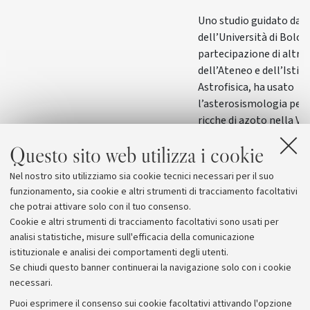
Uno studio guidato da E
dell’Università di Bolog
partecipazione di altri 
dell’Ateneo e dell’Istit
Astrofisica, ha usato
l’asterosismologia per 
ricche di azoto nella Vi
hanno masse incompatib
Questo sito web utilizza i cookie
normale evoluzione in 
globulari: la loro origin
Nel nostro sito utilizziamo sia cookie tecnici necessari per il suo
puzzle
funzionamento, sia cookie e altri strumenti di tracciamento facoltativi
che potrai attivare solo con il tuo consenso.
Cookie e altri strumenti di tracciamento facoltativi sono usati per
analisi statistiche, misure sull'efficacia della comunicazione
istituzionale e analisi dei comportamenti degli utenti.
Se chiudi questo banner continuerai la navigazione solo con i cookie
necessari.
Archivio
Puoi esprimere il consenso sui cookie facoltativi attivando l'opzione