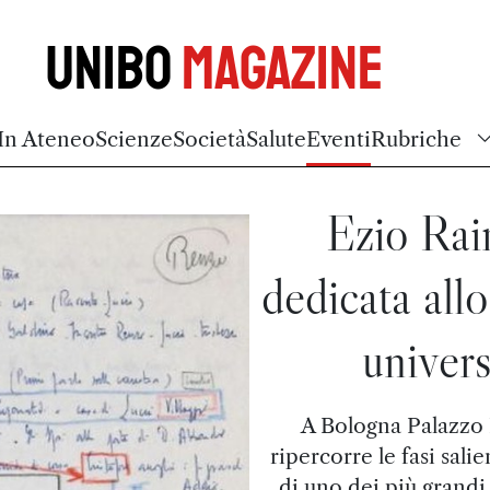
Unibo
Magazine
In Ateneo
Scienze
Società
Salute
Eventi
Rubriche
Ezio Rai
dedicata allo
univers
A Bologna Palazzo 
ripercorre le fasi sali
di uno dei più grandi 