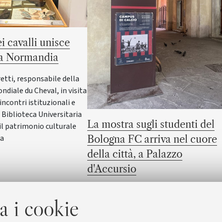
i cavalli unisce
la Normandia
etti, responsabile della
diale du Cheval, in visita
incontri istituzionali e
 Biblioteca Universitaria
La mostra sugli studenti del
il patrimonio culturale
ia
Bologna FC arriva nel cuore
della città, a Palazzo
d'Accursio
L’esposizione che ha animato il corridoi
a i cookie
di Palazzo Poggi è ora ospitata nella Sa
Manica Lunga, dove sarà visitabile