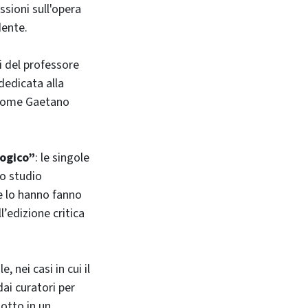
ssioni sull'opera
dente.
i del professore
dedicata alla
come Gaetano
logico”
: le singole
lo studio
e lo hanno fanno
l’edizione critica
 nei casi in cui il
ai curatori per
otto in un