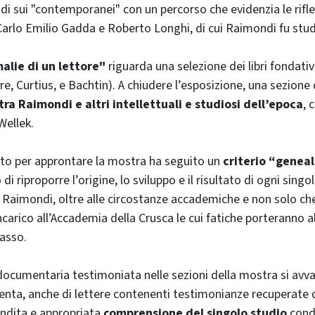
ondi sui "contemporanei" con un percorso che evidenzia le rifle
Carlo Emilio Gadda e Roberto Longhi, di cui Raimondi fu stu
lie di un lettore"
riguarda una selezione dei libri fondativ
e, Curtius, e Bachtin). A chiudere l’esposizione, una sezione 
ra Raimondi e altri intellettuali e studiosi dell’epoca
, 
Wellek.
ato per approntare la mostra ha seguito un
criterio “genea
i riproporre l’origine, lo sviluppo e il risultato di ogni singo
Raimondi, oltre alle circostanze accademiche e non solo ch
carico all’Accademia della Crusca le cui fatiche porteranno al
asso.
ocumentaria testimoniata nelle sezioni della mostra si avvale,
enta, anche di lettere contenenti testimonianze recuperate d
ondita e appropriata
comprensione del singolo studio
cond