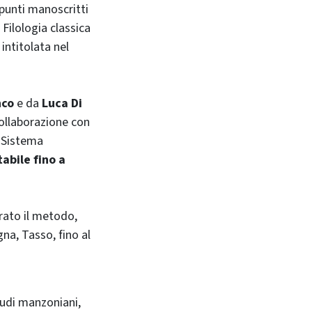
ppunti manoscritti
 Filologia classica
 intitolata nel
nco
e da
Luca Di
collaborazione con
l Sistema
tabile fino a
drato il metodo,
gna, Tasso, fino al
tudi manzoniani,