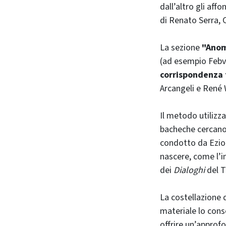
dall’altro gli aff
di Renato Serra, 
La sezione
"Anoma
(ad esempio Febvr
corrispondenza t
Arcangeli e René 
Il metodo utilizz
bacheche cercano d
condotto da Ezio 
nascere, come l’in
dei
Dialoghi
del T
La costellazione d
materiale lo cons
offrire un’approf