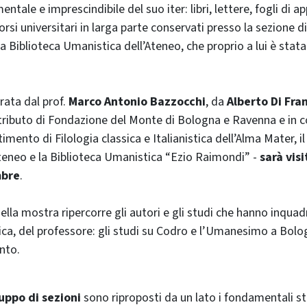
tale e imprescindibile del suo iter: libri, lettere, fogli di a
corsi universitari in larga parte conservati presso la sezione di
lla Biblioteca Umanistica dell’Ateneo, che proprio a lui è stata
rata dal prof.
Marco Antonio Bazzocchi
, da
Alberto Di Fra
ontributo di Fondazione del Monte di Bologna e Ravenna e in 
rtimento di Filologia classica e Italianistica dell’Alma Mater, i
Ateneo e la Biblioteca Umanistica “Ezio Raimondi” -
sarà visi
mbre
.
ella mostra ripercorre gli autori e gli studi che hanno inqua
itica, del professore: gli studi su Codro e l’Umanesimo a Bolo
nto.
uppo di sezioni
sono riproposti da un lato i fondamentali s