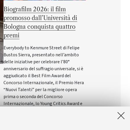
Biografilm 2026: il film
promosso dall’Università di
Bologna conquista quattro
premi
Everybody to Kenmure Street di Felipe
Bustos Sierra, presentato nell’ambito
delle iniziative per celebrare l’80°
anniversario del suffragio universale, si è
aggiudicato il Best Film Award del
Concorso Internazionale, il Premio Hera
“Nuovi Talenti” per la migliore opera
prima o seconda del Concorso
Internazionale, lo Young Critics Award e
l’Audience Award del Concorso
o
Internazionale
la