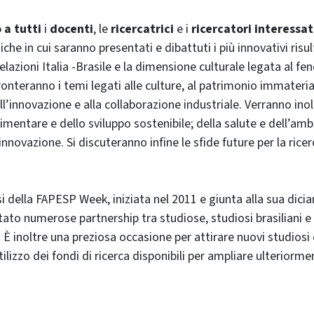
 a tutti
i
docenti
, le
ricercatrici
e i
ricercatori interessat
he in cui saranno presentati e dibattuti i più innovativi risulta
elazioni Italia -Brasile e la dimensione culturale legata al 
ronteranno i temi legati alle culture, al patrimonio immaterial
all’innovazione e alla collaborazione industriale. Verranno inolt
imentare e dello sviluppo sostenibile; della salute e dell’amb
innovazione. Si discuteranno infine le sfide future per la ricer
si della FAPESP Week, iniziata nel 2011 e giunta alla sua dic
itato numerose partnership tra studiose, studiosi brasiliani e
 È inoltre una preziosa occasione per attirare nuovi studiosi
ilizzo dei fondi di ricerca disponibili per ampliare ulteriorme