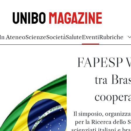
Unibo
Magazine
In Ateneo
Scienze
Società
Salute
Eventi
Rubriche
FAPESP We
tra Bras
coopera
Il simposio, organizz
per la Ricerca dello S
scienziati italiani e br