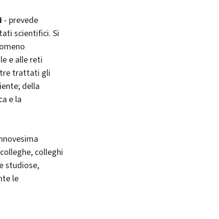
i
- prevede
ti scientifici. Si
fenomeno
e e alle reti
re trattati gli
iente; della
ca e la
iannovesima
 colleghe, colleghi
 e studiose,
nte le