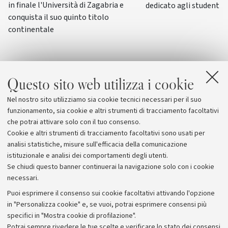
in finale l'Università di Zagabria e
dedicato agli studenti-a
conquista il suo quinto titolo
continentale
Questo sito web utilizza i cookie
Nel nostro sito utilizziamo sia cookie tecnici necessari per il suo
funzionamento, sia cookie e altri strumenti di tracciamento facoltativi
che potrai attivare solo con il tuo consenso.
Cookie e altri strumenti di tracciamento facoltativi sono usati per
analisi statistiche, misure sull'efficacia della comunicazione
istituzionale e analisi dei comportamenti degli utenti.
Se chiudi questo banner continuerai la navigazione solo con i cookie
necessari.
Archivio
Puoi esprimere il consenso sui cookie facoltativi attivando l'opzione
in "Personalizza cookie" e, se vuoi, potrai esprimere consensi più
Comunicati stampa
specifici in "Mostra cookie di profilazione".
Redazione
Potrai sempre rivedere le tue scelte e verificare lo stato dei consensi