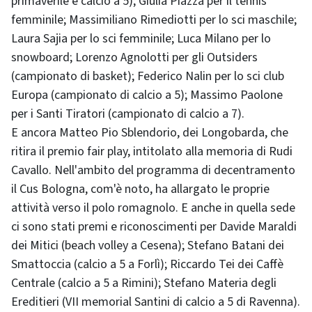
primaverile e calcio a 5); Giulia Piazza per il tennis
femminile; Massimiliano Rimediotti per lo sci maschile;
Laura Sajia per lo sci femminile; Luca Milano per lo
snowboard; Lorenzo Agnolotti per gli Outsiders
(campionato di basket); Federico Nalin per lo sci club
Europa (campionato di calcio a 5); Massimo Paolone
per i Santi Tiratori (campionato di calcio a 7).
E ancora Matteo Pio Sblendorio, dei Longobarda, che
ritira il premio fair play, intitolato alla memoria di Rudi
Cavallo. Nell'ambito del programma di decentramento
il Cus Bologna, com'è noto, ha allargato le proprie
attività verso il polo romagnolo. E anche in quella sede
ci sono stati premi e riconoscimenti per Davide Maraldi
dei Mitici (beach volley a Cesena); Stefano Batani dei
Smattoccia (calcio a 5 a Forlì); Riccardo Tei dei Caffè
Centrale (calcio a 5 a Rimini); Stefano Materia degli
Ereditieri (VII memorial Santini di calcio a 5 di Ravenna).