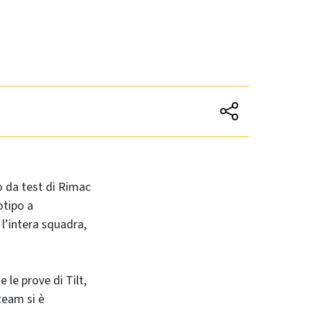
to da test di Rimac
totipo a
 l’intera squadra,
 le prove di Tilt,
team si è