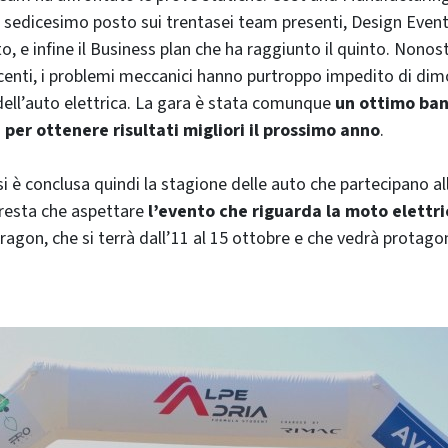
l sedicesimo posto sui trentasei team presenti, Design Even
o, e infine il Business plan che ha raggiunto il quinto. Nonos
acenti, i problemi meccanici hanno purtroppo impedito di dim
 dell’auto elettrica. La gara è stata comunque
un ottimo ban
a
per ottenere risultati migliori il prossimo anno
.
i è conclusa quindi la stagione delle auto che partecipano a
resta che aspettare
l’evento che riguarda la moto elettri
agon, che si terrà dall’11 al 15 ottobre e che vedrà protago