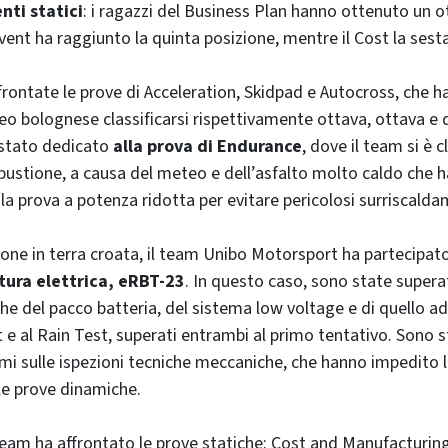
nti statici
: i ragazzi del Business Plan hanno ottenuto un 
vent ha raggiunto la quinta posizione, mentre il Cost la sesta
frontate le prove di Acceleration, Skidpad e Autocross, che h
eo bolognese classificarsi rispettivamente ottava, ottava e q
 stato dedicato
alla prova di Endurance
, dove il team si è 
bustione, a causa del meteo e dell’asfalto molto caldo che h
a la prova a potenza ridotta per evitare pericolosi surriscalda
one in terra croata, il team Unibo Motorsport ha partecipa
tura elettrica, eRBT-23
. In questo caso, sono state super
che del pacco batteria, del sistema low voltage e di quello ad
t e al Rain Test, superati entrambi al primo tentativo. Sono s
emi sulle ispezioni tecniche meccaniche, che hanno impedito 
lle prove dinamiche.
l team ha affrontato le prove statiche: Cost and Manufacturi