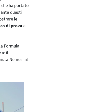
t che ha portato
tante questi
ostrare le
co di prova
e
lla Formula
ca
: il
nista Nemesi al