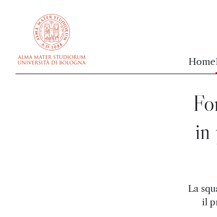
vai al contenuto della pagina
vai al menu di navigazione
Home
Fo
in
La squ
il 