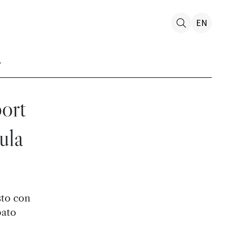
EN
ort
ula
sto con
pato