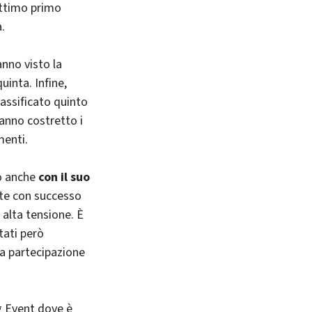
ottimo primo
.
anno visto la
uinta. Infine,
classificato quinto
anno costretto i
menti.
to anche
con il suo
ate con successo
 alta tensione. È
tati però
la partecipazione
ng Event dove è