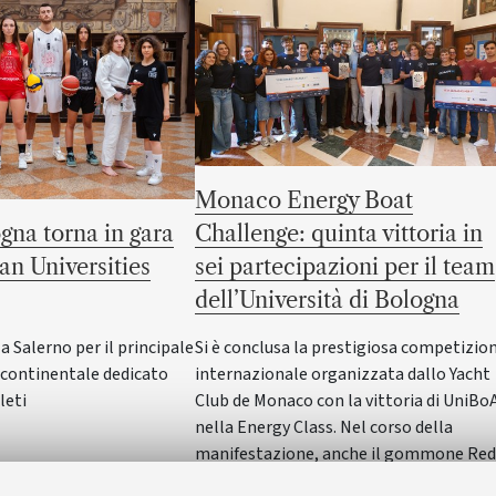
Monaco Energy Boat
gna torna in gara
Challenge: quinta vittoria in
an Universities
sei partecipazioni per il team
dell’Università di Bologna
Salerno per il principale
Si è conclusa la prestigiosa competizio
ontinentale dedicato
internazionale organizzata dallo Yacht
leti
Club de Monaco con la vittoria di UniBo
nella Energy Class. Nel corso della
manifestazione, anche il gommone Red
Wave dell'Alma Mater ha vinto nella