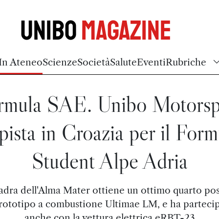
Unibo
Magazine
In Ateneo
Scienze
Società
Salute
Eventi
Rubriche
rmula SAE. Unibo Motorsp
 pista in Croazia per il Form
Student Alpe Adria
adra dell'Alma Mater ottiene un ottimo quarto po
prototipo a combustione Ultimae LM, e ha parteci
anche con la vettura elettrica eRBT-23