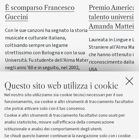
È scomparso Francesco
Premio America G
Guccini
talento universit
Amanda Mattei
Con le sue canzoni ha segnato la storia
musicale e culturale italiana,
Laureata in Lingue e Le
coltivando sempre un legame
Straniere all'Alma Mater,
strettissimo con Bologna e con la sua
che hanno ottenuto il p
Università. Fu studente dell'Alma Mater
riconoscimento dalla F
negli anni '60 e in seguito, nel 2002,
USA
ricevette la laurea honoris causa in
Scienze della formazione primaria
Questo sito web utilizza i cookie
Nel nostro sito utilizziamo sia cookie tecnici necessari per il suo
funzionamento, sia cookie e altri strumenti di tracciamento facoltativi
che potrai attivare solo con il tuo consenso.
Cookie e altri strumenti di tracciamento facoltativi sono usati per
analisi statistiche, misure sull'efficacia della comunicazione
istituzionale e analisi dei comportamenti degli utenti.
Se chiudi questo banner continuerai la navigazione solo con i cookie