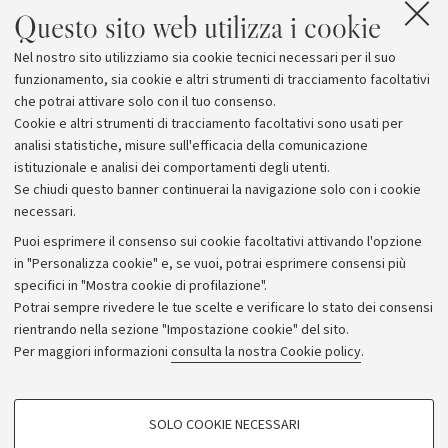
Questo sito web utilizza i cookie
Nel nostro sito utilizziamo sia cookie tecnici necessari per il suo
funzionamento, sia cookie e altri strumenti di tracciamento facoltativi
che potrai attivare solo con il tuo consenso.
Cookie e altri strumenti di tracciamento facoltativi sono usati per
analisi statistiche, misure sull'efficacia della comunicazione
istituzionale e analisi dei comportamenti degli utenti.
Se chiudi questo banner continuerai la navigazione solo con i cookie
necessari.
Archivio
Puoi esprimere il consenso sui cookie facoltativi attivando l'opzione
in "Personalizza cookie" e, se vuoi, potrai esprimere consensi più
Comunicati stampa
specifici in "Mostra cookie di profilazione".
Redazione
Potrai sempre rivedere le tue scelte e verificare lo stato dei consensi
rientrando nella sezione "Impostazione cookie" del sito.
Rassegna stampa
Per maggiori informazioni
consulta la nostra Cookie policy
.
Seguici su:
COOKIE DI PROFILAZIONE - FACOLTATIVI
SOLO COOKIE NECESSARI
Si tratta di cookie utilizzati per analizzare le caratteristiche della navigazione