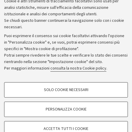
Cookie e altri strumenti di tracciamento facoltativi sono usati per
analisi statistiche, misure sull'efficacia della comunicazione
istituzionale e analisi dei comportamenti degli utenti.
Se chiudi questo banner continuerai la navigazione solo con i cookie
necessari.
Archivio
Puoi esprimere il consenso sui cookie facoltativi attivando l'opzione
in "Personalizza cookie" e, se vuoi, potrai esprimere consensi più
Comunicati stampa
specifici in "Mostra cookie di profilazione".
Redazione
Potrai sempre rivedere le tue scelte e verificare lo stato dei consensi
rientrando nella sezione "Impostazione cookie" del sito.
Rassegna stampa
Per maggiori informazioni
consulta la nostra Cookie policy
.
Seguici su:
COOKIE DI PROFILAZIONE - FACOLTATIVI
SOLO COOKIE NECESSARI
Si tratta di cookie utilizzati per analizzare le caratteristiche della navigazione
degli utenti, creare profili in base al loro comportamento sul sito, per analisi
di marketing.
PERSONALIZZA COOKIE
© Copyright 2026 - ALMA MATER STUDIORUM - Università di
Mostra cookie di profilazione
Bologna - Via Zamboni, 33 - 40126 Bologna - PI: 01131710376 -
Google/Youtube Video
CF: 80007010376
COOKIE TECNICI - NECESSARI
ACCETTA TUTTI I COOKIE