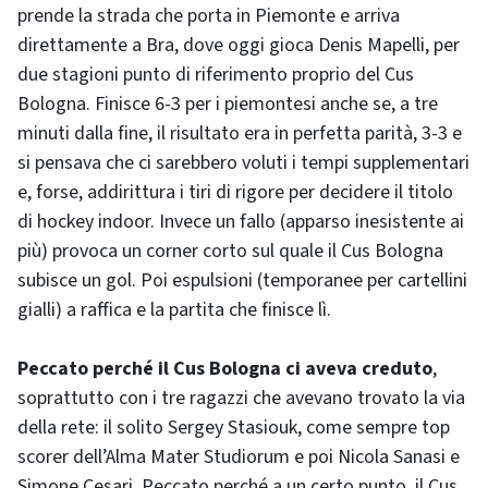
prende la strada che porta in Piemonte e arriva
direttamente a Bra, dove oggi gioca Denis Mapelli, per
due stagioni punto di riferimento proprio del Cus
Bologna. Finisce 6-3 per i piemontesi anche se, a tre
minuti dalla fine, il risultato era in perfetta parità, 3-3 e
si pensava che ci sarebbero voluti i tempi supplementari
e, forse, addirittura i tiri di rigore per decidere il titolo
di hockey indoor. Invece un fallo (apparso inesistente ai
più) provoca un corner corto sul quale il Cus Bologna
subisce un gol. Poi espulsioni (temporanee per cartellini
gialli) a raffica e la partita che finisce lì.
Peccato perché il Cus Bologna ci aveva creduto
,
soprattutto con i tre ragazzi che avevano trovato la via
della rete: il solito Sergey Stasiouk, come sempre top
scorer dell’Alma Mater Studiorum e poi Nicola Sanasi e
Simone Cesari. Peccato perché a un certo punto, il Cus