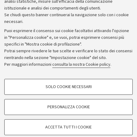
analisi statistiche, misure sull'efficacia della comunicazione
istituzionale e analisi dei comportamenti degli utenti.
Se chiudi questo banner continuerai la navigazione solo con i cookie
necessari.
Archivio
Puoi esprimere il consenso sui cookie facoltativi attivando l'opzione
in "Personalizza cookie" e, se vuoi, potrai esprimere consensi più
Comunicati stampa
specifici in "Mostra cookie di profilazione".
Redazione
Potrai sempre rivedere le tue scelte e verificare lo stato dei consensi
rientrando nella sezione "Impostazione cookie" del sito.
Rassegna stampa
Per maggiori informazioni
consulta la nostra Cookie policy
.
Seguici su:
COOKIE DI PROFILAZIONE - FACOLTATIVI
SOLO COOKIE NECESSARI
Si tratta di cookie utilizzati per analizzare le caratteristiche della navigazione
degli utenti, creare profili in base al loro comportamento sul sito, per analisi
di marketing.
PERSONALIZZA COOKIE
© Copyright 2026 - ALMA MATER STUDIORUM - Università di
Mostra cookie di profilazione
Bologna - Via Zamboni, 33 - 40126 Bologna - PI: 01131710376 -
Google/Youtube Video
CF: 80007010376
COOKIE TECNICI - NECESSARI
ACCETTA TUTTI I COOKIE
Facebook
Privacy
Note legali
Impostazioni Cookie
Si tratta di cookie tecnici utilizzati, a titolo esemplificativo, per il corretto