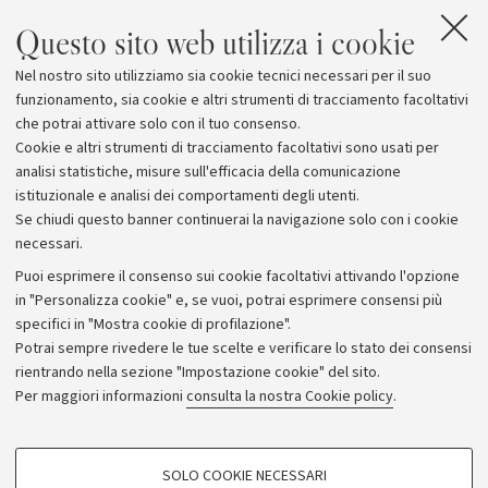
Questo sito web utilizza i cookie
Nel nostro sito utilizziamo sia cookie tecnici necessari per il suo
funzionamento, sia cookie e altri strumenti di tracciamento facoltativi
che potrai attivare solo con il tuo consenso.
Cookie e altri strumenti di tracciamento facoltativi sono usati per
analisi statistiche, misure sull'efficacia della comunicazione
istituzionale e analisi dei comportamenti degli utenti.
Se chiudi questo banner continuerai la navigazione solo con i cookie
necessari.
Archivio
Puoi esprimere il consenso sui cookie facoltativi attivando l'opzione
in "Personalizza cookie" e, se vuoi, potrai esprimere consensi più
Comunicati stampa
specifici in "Mostra cookie di profilazione".
Redazione
Potrai sempre rivedere le tue scelte e verificare lo stato dei consensi
rientrando nella sezione "Impostazione cookie" del sito.
Rassegna stampa
Per maggiori informazioni
consulta la nostra Cookie policy
.
Seguici su:
COOKIE DI PROFILAZIONE - FACOLTATIVI
SOLO COOKIE NECESSARI