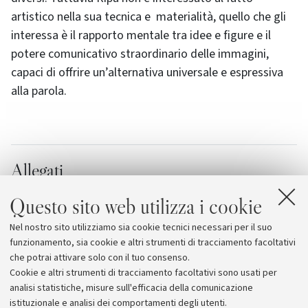
artistico nella sua tecnica e materialità, quello che gli
interessa è il rapporto mentale tra idee e figure e il
potere comunicativo straordinario delle immagini,
capaci di offrire un’alternativa universale e espressiva
alla parola.
Allegati
La locandina dell'incontro
[293.3 KB]
Questo sito web utilizza i cookie
Da Caravaggio a Bembo, i mercoledì dell'arte a
Nel nostro sito utilizziamo sia cookie tecnici necessari per il suo
Santa Cristina
funzionamento, sia cookie e altri strumenti di tracciamento facoltativi
che potrai attivare solo con il tuo consenso.
Cookie e altri strumenti di tracciamento facoltativi sono usati per
analisi statistiche, misure sull'efficacia della comunicazione
istituzionale e analisi dei comportamenti degli utenti.