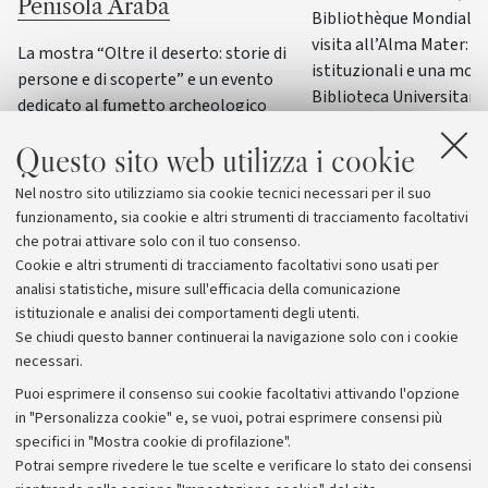
Penisola Araba
Bibliothèque Mondiale d
visita all’Alma Mater: i
La mostra “Oltre il deserto: storie di
istituzionali e una most
persone e di scoperte” e un evento
Biblioteca Universitaria
dedicato al fumetto archeologico
il patrimonio culturale 
italiano accompagneranno il principale
Italia
Questo sito web utilizza i cookie
convegno internazionale di
archeologia e storia della Penisola
Nel nostro sito utilizziamo sia cookie tecnici necessari per il suo
Araba
funzionamento, sia cookie e altri strumenti di tracciamento facoltativi
che potrai attivare solo con il tuo consenso.
Cookie e altri strumenti di tracciamento facoltativi sono usati per
analisi statistiche, misure sull'efficacia della comunicazione
istituzionale e analisi dei comportamenti degli utenti.
Se chiudi questo banner continuerai la navigazione solo con i cookie
necessari.
Archivio
Puoi esprimere il consenso sui cookie facoltativi attivando l'opzione
in "Personalizza cookie" e, se vuoi, potrai esprimere consensi più
Comunicati stampa
specifici in "Mostra cookie di profilazione".
Redazione
Potrai sempre rivedere le tue scelte e verificare lo stato dei consensi