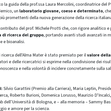
o la guida della prof.ssa Laura Mercolini, coordinatrice del 
demico, un
laboratorio giovane, coeso e determinato
, ch
più promettenti della nuova generazione della ricerca italian
ntributo del prof. Michele Protti che, con rigore analitico e
a di ricerca del gruppo
, portando avanti studi avanzati in
 e bioanalisi.
di ricerca dell'Alma Mater è stato premiato per il
valore dell
tori e delle ricercatrici si esprime nella condivisione dei risult
onoscenza e nella volontà di incidere concretamente sulla sal
i:
Silvio Garattini (Premio alla Carriera), Maria Leptin, Presid
erca, Roberto Burioni, Domenica Lorusso, Maurizio D’Incalci
Lab dell’Università di Bologna, e – alla memoria – Sammy Ba
gio e amore per la scienza.