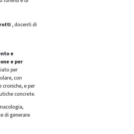
 forensi e di
rotti
, docenti di
ento e
ione e per
miato per
olare, con
e croniche, e per
eutiche concrete.
macologia,
ce di generare