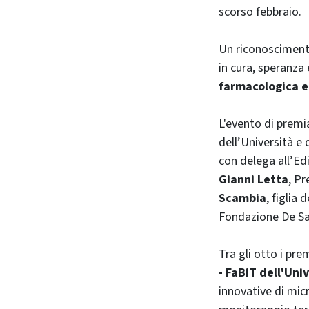
scorso febbraio.
Un riconoscimento 
in cura, speranza 
farmacologica e
L'evento di premi
dell’Università e 
con delega all’Ed
Gianni Letta
, P
Scambia
, figlia
Fondazione De Sa
Tra gli otto i pre
- FaBiT dell'Uni
innovative di mic