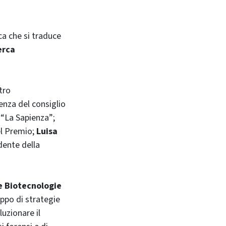
ca che si traduce
erca
tro
enza del consiglio
 “La Sapienza”;
el Premio;
Luisa
dente della
e Biotecnologie
uppo di strategie
uzionare il