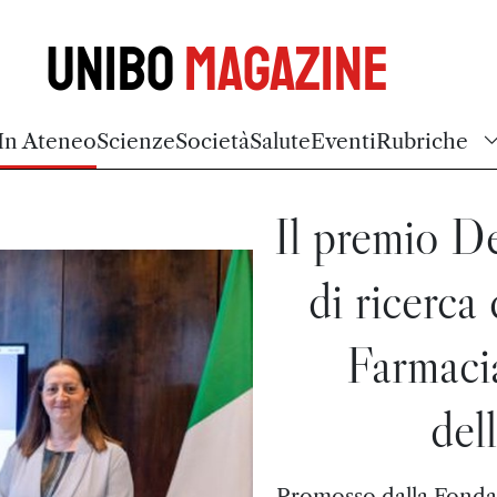
Unibo
Magazine
In Ateneo
Scienze
Società
Salute
Eventi
Rubriche
Il premio D
di ricerca
Farmaci
del
Promosso dalla Fondaz