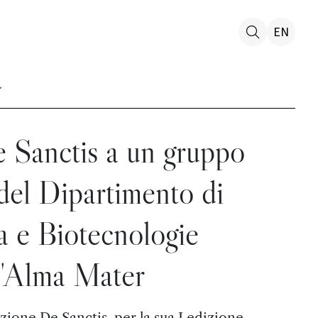
EN
e Sanctis a un gruppo
 del Dipartimento di
a e Biotecnologie
l'Alma Mater
ione De Sanctis, per la sua I edizione