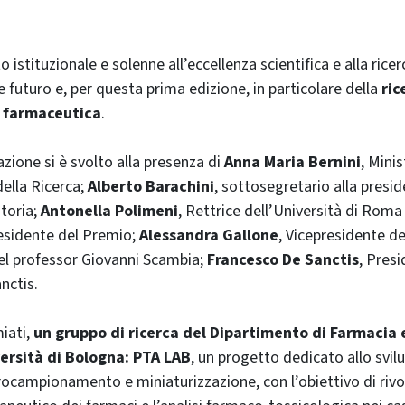
istituzionale e solenne all’eccellenza scientifica e alla ricer
e futuro e, per questa prima edizione, in particolare della
ric
 farmaceutica
.
azione si è svolto alla presenza di
Anna Maria Bernini
, Minis
della Ricerca;
Alberto Barachini
, sottosegretario alla presid
itoria;
Antonella Polimeni
, Rettrice dell’Università di Roma
residente del Premio;
Alessandra Gallone
, Vicepresidente d
 del professor Giovanni Scambia;
Francesco De Sanctis
, Presi
nctis.
miati,
un gruppo di ricerca del Dipartimento di Farmacia 
versità di Bologna: PTA LAB
, un progetto dedicato allo svil
rocampionamento e miniaturizzazione, con l’obiettivo di rivol