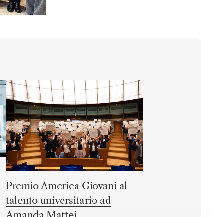
Premio America Giovani al
talento universitario ad
Amanda Mattei