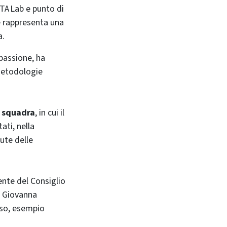
PTA Lab e punto di
e rappresenta una
a.
 passione, ha
 metodologie
a squadra
, in cui il
ati, nella
ute delle
ente del Consiglio
, Giovanna
sso, esempio