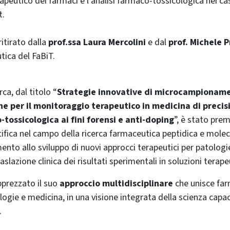
peutico dei farmaci e l’analisi farmaco-tossicologica nei casi
t.
ritirato dalla
prof.ssa Laura Mercolini
e dal
prof. Michele P
ica del FaBiT.
rca, dal titolo “
Strategie innovative di microcampionam
e per il monitoraggio terapeutico in medicina di precis
-tossicologica ai fini forensi e anti-doping
”, è stato pre
ntifica nel campo della ricerca farmaceutica peptidica e molec
mento allo sviluppo di nuovi approcci terapeutici per patologi
aslazione clinica dei risultati sperimentali in soluzioni terap
pprezzato il suo
approccio multidisciplinare
che unisce far
logie e medicina, in una visione integrata della scienza capa
.