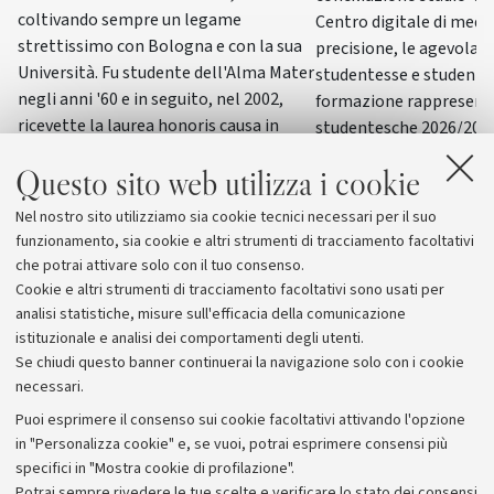
coltivando sempre un legame
Centro digitale di medic
strettissimo con Bologna e con la sua
precisione, le agevolaz
Università. Fu studente dell'Alma Mater
studentesse e studenti, 
negli anni '60 e in seguito, nel 2002,
formazione rappresen
ricevette la laurea honoris causa in
studentesche 2026/2027
Scienze della formazione primaria
nuova società per sport,
Questo sito web utilizza i cookie
benessere, sono alcuni 
affrontati nelle sedute 
Nel nostro sito utilizziamo sia cookie tecnici necessari per il suo
Ateneo nel mese di lugl
funzionamento, sia cookie e altri strumenti di tracciamento facoltativi
che potrai attivare solo con il tuo consenso.
Cookie e altri strumenti di tracciamento facoltativi sono usati per
analisi statistiche, misure sull'efficacia della comunicazione
istituzionale e analisi dei comportamenti degli utenti.
Se chiudi questo banner continuerai la navigazione solo con i cookie
necessari.
Archivio
Puoi esprimere il consenso sui cookie facoltativi attivando l'opzione
in "Personalizza cookie" e, se vuoi, potrai esprimere consensi più
Comunicati stampa
specifici in "Mostra cookie di profilazione".
Redazione
Potrai sempre rivedere le tue scelte e verificare lo stato dei consensi