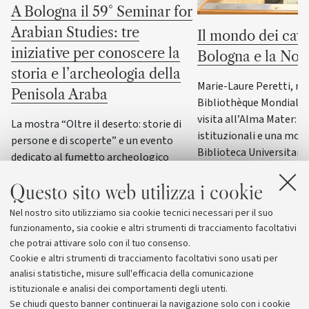
A Bologna il 59° Seminar for
Arabian Studies: tre
Il mondo dei cava
iniziative per conoscere la
Bologna e la No
storia e l’archeologia della
Marie-Laure Peretti, re
Penisola Araba
Bibliothèque Mondiale d
visita all’Alma Mater: i
La mostra “Oltre il deserto: storie di
istituzionali e una most
persone e di scoperte” e un evento
Biblioteca Universitaria
dedicato al fumetto archeologico
il patrimonio culturale 
italiano accompagneranno il principale
Italia
Questo sito web utilizza i cookie
convegno internazionale di
archeologia e storia della Penisola
Nel nostro sito utilizziamo sia cookie tecnici necessari per il suo
Araba
funzionamento, sia cookie e altri strumenti di tracciamento facoltativi
che potrai attivare solo con il tuo consenso.
Cookie e altri strumenti di tracciamento facoltativi sono usati per
analisi statistiche, misure sull'efficacia della comunicazione
istituzionale e analisi dei comportamenti degli utenti.
Se chiudi questo banner continuerai la navigazione solo con i cookie