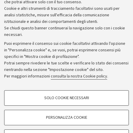
che potrai attivare solo con il tuo consenso.
Cookie e altri strumenti di tracciamento facoltativi sono usati per
analisi statistiche, misure sull'efficacia della comunicazione
istituzionale e analisi dei comportamenti degli utenti.
Se chiudi questo banner continuerai la navigazione solo con i cookie
necessari.
Archivio
Puoi esprimere il consenso sui cookie facoltativi attivando l'opzione
in "Personalizza cookie" e, se vuoi, potrai esprimere consensi più
Comunicati stampa
specifici in "Mostra cookie di profilazione".
Redazione
Potrai sempre rivedere le tue scelte e verificare lo stato dei consensi
rientrando nella sezione "Impostazione cookie" del sito.
Rassegna stampa
Per maggiori informazioni
consulta la nostra Cookie policy
.
Seguici su:
COOKIE DI PROFILAZIONE - FACOLTATIVI
SOLO COOKIE NECESSARI
Si tratta di cookie utilizzati per analizzare le caratteristiche della navigazione
degli utenti, creare profili in base al loro comportamento sul sito, per analisi
di marketing.
PERSONALIZZA COOKIE
© Copyright 2026 - ALMA MATER STUDIORUM - Università di
Mostra cookie di profilazione
Bologna - Via Zamboni, 33 - 40126 Bologna - PI: 01131710376 -
Google/Youtube Video