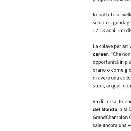
Imbattuto a livel
se non si guadagn
12-13 anni - mi d
La chiave per arr
career
. “Che non
opportunità in più
orario o come gio
di avere una collo
studi, ai quali no
Va di corsa, Edoa
del Mondo
, a Mi
GrandChampion Ope
sale ancora una vo