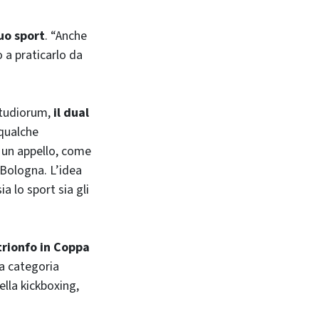
uo sport
. “Anche
 a praticarlo da
 Studiorum,
il dual
 qualche
re un appello, come
 Bologna. L’idea
a lo sport sia gli
 trionfo in Coppa
la categoria
lla kickboxing,