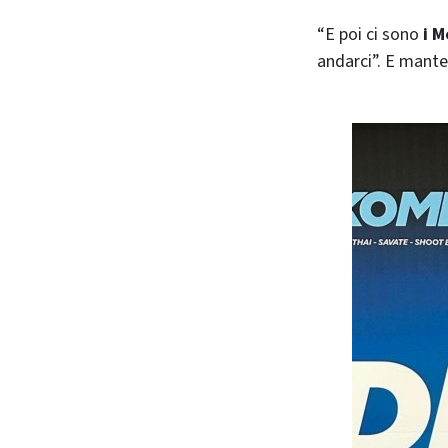
“E poi ci sono
i M
andarci”. E mante