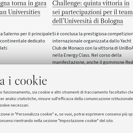
gna torna in gara
Challenge: quinta vittoria in
an Universities
sei partecipazioni per il team
dell’Università di Bologna
Salerno per il principale
Si è conclusa la prestigiosa competizio
ontinentale dedicato
internazionale organizzata dallo Yacht
leti
Club de Monaco con la vittoria di UniBo
nella Energy Class. Nel corso della
manifestazione, anche il gommone Red
Wave dell'Alma Mater ha vinto nella
a i cookie
SeaLab Class. Il Rettore Giovanni Molari
ha incontrato studentesse e studenti in
Rettorato
suo funzionamento, sia cookie e altri strumenti di tracciamento facoltativi ch
er analisi statistiche, misure sull'efficacia della comunicazione istituzional
cookie necessari.
zione in "Personalizza cookie" e, se vuoi, potrai esprimere consensi più spec
consensi rientrando nella sezione "Impostazione cookie" del sito.
stampa