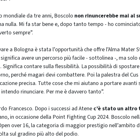
lo mondiale da tre anni, Boscolo
non rinuncerebbe mai al s
a nulla. Mi fa star bene e, dopo tanto tempo - ho cominciato
iverto sempre”.
ivare a Bologna è stata l’opportunità che offre l’Alma Mater
 significa avere un percorso più facile - sottolinea -, ma solo
. Significa contare sulla flessibilità. La possibilità di sposta
rno, perché magari devi combattere. Poi la palestra del Cus
cazione precisa. Tutte cose che mi aiutano a portare avanti si
n intendo rinunciare. Per me è davvero tanto”.
rdo Francesco. Dopo i successi ad Atene
c’è stato un altro
lano, in occasione della Point Fighting Cup 2024. Boscolo nel
n over 16, la categoria di maggior prestigio nell’ambito de
lta sul gradino più alto del podio.