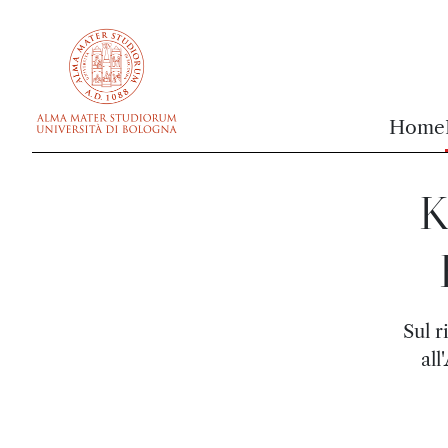
vai al contenuto della pagina
vai al menu di navigazione
Home
K
Sul r
all