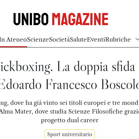
Unibo
Magazine
In Ateneo
Scienze
Società
Salute
Eventi
Rubriche
ickboxing. La doppia sfida 
Edoardo Francesco Boscol
ing, dove ha già vinto sei titoli europei e tre mondi
'Alma Mater, dove studia Scienze Filosofiche grazi
progetto dual career
Sport universitario