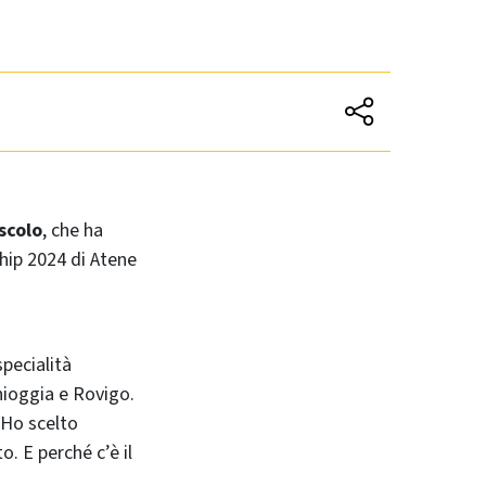
scolo
, che ha
hip 2024 di Atene
specialità
Chioggia e Rovigo.
“Ho scelto
. E perché c’è il