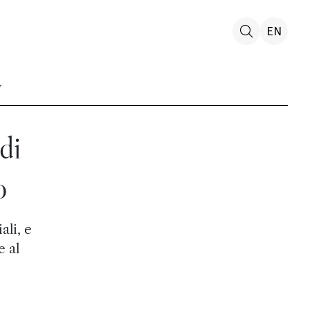
EN
di
o
ali, e
e al