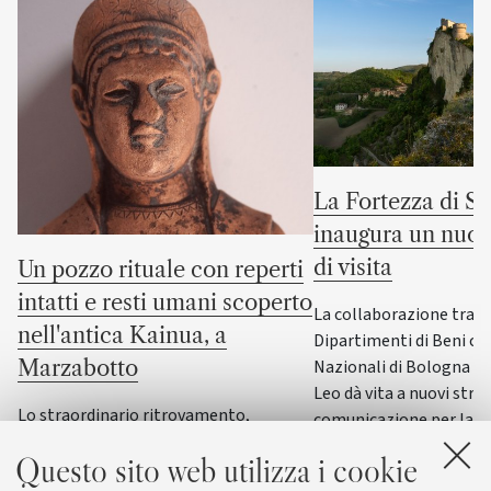
La Fortezza di S
inaugura un nuov
di visita
Un pozzo rituale con reperti
intatti e resti umani scoperto
La collaborazione tra i
nell'antica Kainua, a
Dipartimenti di Beni cul
Nazionali di Bologna e
Marzabotto
Leo dà vita a nuovi stru
Lo straordinario ritrovamento,
comunicazione per la F
nell’area sacra dedicata alla dea Uni,
Questo sito web utilizza i cookie
svela la sacralità dell’acqua e offre