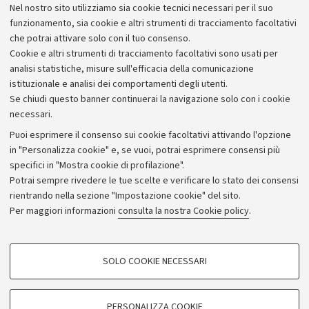
nuove conoscenze sui riti di fondazione
Nel nostro sito utilizziamo sia cookie tecnici necessari per il suo
delle città etrusche
funzionamento, sia cookie e altri strumenti di tracciamento facoltativi
che potrai attivare solo con il tuo consenso.
Cookie e altri strumenti di tracciamento facoltativi sono usati per
analisi statistiche, misure sull'efficacia della comunicazione
istituzionale e analisi dei comportamenti degli utenti.
Se chiudi questo banner continuerai la navigazione solo con i cookie
necessari.
Archivio
Puoi esprimere il consenso sui cookie facoltativi attivando l'opzione
in "Personalizza cookie" e, se vuoi, potrai esprimere consensi più
Comunicati stampa
specifici in "Mostra cookie di profilazione".
Redazione
Potrai sempre rivedere le tue scelte e verificare lo stato dei consensi
rientrando nella sezione "Impostazione cookie" del sito.
Rassegna stampa
Per maggiori informazioni
consulta la nostra Cookie policy
.
Seguici su:
COOKIE DI PROFILAZIONE - FACOLTATIVI
SOLO COOKIE NECESSARI
Si tratta di cookie utilizzati per analizzare le caratteristiche della navigazione
degli utenti, creare profili in base al loro comportamento sul sito, per analisi
di marketing.
PERSONALIZZA COOKIE