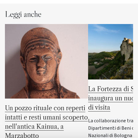
Leggi anche
La Fortezza di S
inaugura un nuov
di visita
Un pozzo rituale con reperti
intatti e resti umani scoperto
La collaborazione tra i
nell'antica Kainua, a
Dipartimenti di Beni cul
Nazionali di Bologna e
Marzabotto