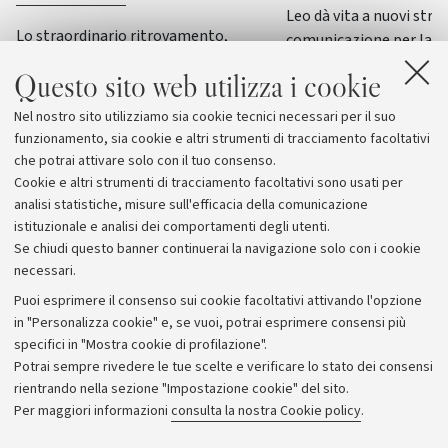
Leo dà vita a nuovi stru
Lo straordinario ritrovamento,
comunicazione per la F
nell’area sacra dedicata alla dea Uni,
Questo sito web utilizza i cookie
svela la sacralità dell’acqua e offre
nuove conoscenze sui riti di fondazione
Nel nostro sito utilizziamo sia cookie tecnici necessari per il suo
delle città etrusche
funzionamento, sia cookie e altri strumenti di tracciamento facoltativi
che potrai attivare solo con il tuo consenso.
Cookie e altri strumenti di tracciamento facoltativi sono usati per
analisi statistiche, misure sull'efficacia della comunicazione
istituzionale e analisi dei comportamenti degli utenti.
Se chiudi questo banner continuerai la navigazione solo con i cookie
necessari.
Archivio
Puoi esprimere il consenso sui cookie facoltativi attivando l'opzione
in "Personalizza cookie" e, se vuoi, potrai esprimere consensi più
Comunicati stampa
specifici in "Mostra cookie di profilazione".
Redazione
Potrai sempre rivedere le tue scelte e verificare lo stato dei consensi
rientrando nella sezione "Impostazione cookie" del sito.
Rassegna stampa
Per maggiori informazioni
consulta la nostra Cookie policy
.
Seguici su: