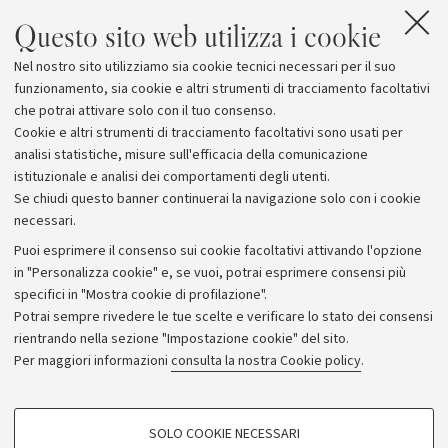
Questo sito web utilizza i cookie
Nel nostro sito utilizziamo sia cookie tecnici necessari per il suo
funzionamento, sia cookie e altri strumenti di tracciamento facoltativi
che potrai attivare solo con il tuo consenso.
Cookie e altri strumenti di tracciamento facoltativi sono usati per
analisi statistiche, misure sull'efficacia della comunicazione
istituzionale e analisi dei comportamenti degli utenti.
Se chiudi questo banner continuerai la navigazione solo con i cookie
necessari.
Archivio
Puoi esprimere il consenso sui cookie facoltativi attivando l'opzione
in "Personalizza cookie" e, se vuoi, potrai esprimere consensi più
Comunicati stampa
specifici in "Mostra cookie di profilazione".
Redazione
Potrai sempre rivedere le tue scelte e verificare lo stato dei consensi
rientrando nella sezione "Impostazione cookie" del sito.
Rassegna stampa
Per maggiori informazioni
consulta la nostra Cookie policy
.
Seguici su:
COOKIE DI PROFILAZIONE - FACOLTATIVI
SOLO COOKIE NECESSARI