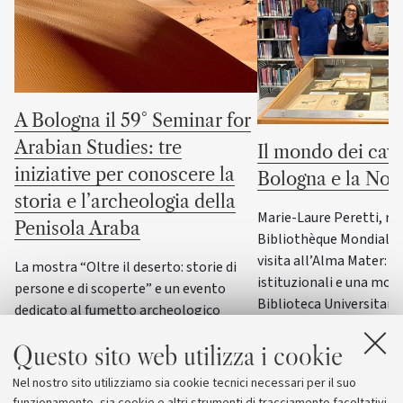
A Bologna il 59° Seminar for
Arabian Studies: tre
Il mondo dei cava
iniziative per conoscere la
Bologna e la No
storia e l’archeologia della
Marie-Laure Peretti, re
Penisola Araba
Bibliothèque Mondiale d
visita all’Alma Mater: i
La mostra “Oltre il deserto: storie di
istituzionali e una most
persone e di scoperte” e un evento
Biblioteca Universitaria
dedicato al fumetto archeologico
il patrimonio culturale 
italiano accompagneranno il principale
Italia
Questo sito web utilizza i cookie
convegno internazionale di
archeologia e storia della Penisola
Nel nostro sito utilizziamo sia cookie tecnici necessari per il suo
Araba