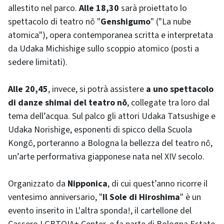
allestito nel parco.
Alle 18,30
sarà proiettato lo
spettacolo di teatro nō "
Genshigumo
" ("La nube
atomica"), opera contemporanea scritta e interpretata
da Udaka Michishige sullo scoppio atomico (posti a
sedere limitati).
Alle 20,45
, invece, si potrà assistere
a uno spettacolo
di danze shimai del teatro nō
, collegate tra loro dal
tema dell’acqua. Sul palco gli attori Udaka Tatsushige e
Udaka Norishige, esponenti di spicco della Scuola
Kongō, porteranno a Bologna la bellezza del teatro nō,
un’arte performativa giapponese nata nel XIV secolo.
Organizzato da
Nipponica
, di cui quest’anno ricorre il
ventesimo anniversario, "
Il Sole di Hiroshima
" è un
evento inserito in L'altra sponda!, il cartellone del