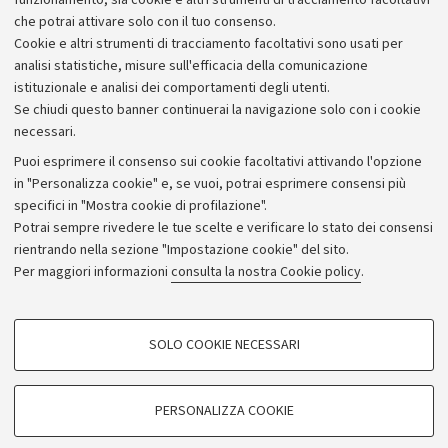
funzionamento, sia cookie e altri strumenti di tracciamento facoltativi
che potrai attivare solo con il tuo consenso.
Cookie e altri strumenti di tracciamento facoltativi sono usati per
analisi statistiche, misure sull'efficacia della comunicazione
istituzionale e analisi dei comportamenti degli utenti.
Se chiudi questo banner continuerai la navigazione solo con i cookie
necessari.
Archivio
Puoi esprimere il consenso sui cookie facoltativi attivando l'opzione
in "Personalizza cookie" e, se vuoi, potrai esprimere consensi più
Comunicati stampa
specifici in "Mostra cookie di profilazione".
Redazione
Potrai sempre rivedere le tue scelte e verificare lo stato dei consensi
rientrando nella sezione "Impostazione cookie" del sito.
Rassegna stampa
Per maggiori informazioni
consulta la nostra Cookie policy
.
Seguici su:
COOKIE DI PROFILAZIONE - FACOLTATIVI
SOLO COOKIE NECESSARI
Si tratta di cookie utilizzati per analizzare le caratteristiche della navigazione
degli utenti, creare profili in base al loro comportamento sul sito, per analisi
di marketing.
PERSONALIZZA COOKIE
© Copyright 2026 - ALMA MATER STUDIORUM - Università di
Mostra cookie di profilazione
Bologna - Via Zamboni, 33 - 40126 Bologna - PI: 01131710376 -