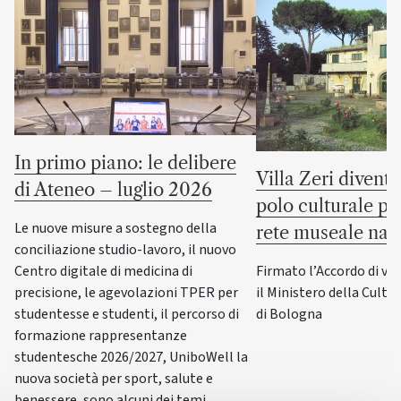
In primo piano: le delibere
Villa Zeri divent
di Ateneo – luglio 2026
polo culturale pu
Le nuove misure a sostegno della
rete museale naz
conciliazione studio-lavoro, il nuovo
Firmato l’Accordo di va
Centro digitale di medicina di
il Ministero della Cultur
precisione, le agevolazioni TPER per
di Bologna
studentesse e studenti, il percorso di
formazione rappresentanze
studentesche 2026/2027, UniboWell la
nuova società per sport, salute e
benessere, sono alcuni dei temi