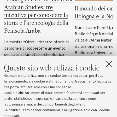
Arabian Studies: tre
Il mondo dei cava
iniziative per conoscere la
Bologna e la No
storia e l’archeologia della
Marie-Laure Peretti, re
Penisola Araba
Bibliothèque Mondiale d
visita all’Alma Mater: i
La mostra “Oltre il deserto: storie di
istituzionali e una most
persone e di scoperte” e un evento
Biblioteca Universitaria
dedicato al fumetto archeologico
il patrimonio culturale 
italiano accompagneranno il principale
Italia
Questo sito web utilizza i cookie
convegno internazionale di
archeologia e storia della Penisola
Nel nostro sito utilizziamo sia cookie tecnici necessari per il suo
Araba
funzionamento, sia cookie e altri strumenti di tracciamento facoltativi
che potrai attivare solo con il tuo consenso.
Cookie e altri strumenti di tracciamento facoltativi sono usati per
analisi statistiche, misure sull'efficacia della comunicazione
istituzionale e analisi dei comportamenti degli utenti.
Se chiudi questo banner continuerai la navigazione solo con i cookie
necessari.