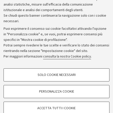
analisi statistiche, misure sull'efficacia della comunicazione
istituzionale e analisi dei comportamenti degli utenti.
Se chiudi questo banner continuerai la navigazione solo con i cookie
necessari.
Archivio
Puoi esprimere il consenso sui cookie facoltativi attivando l'opzione
in "Personalizza cookie" e, se vuoi, potrai esprimere consensi più
Comunicati stampa
specifici in "Mostra cookie di profilazione".
Redazione
Potrai sempre rivedere le tue scelte e verificare lo stato dei consensi
rientrando nella sezione "Impostazione cookie" del sito.
Rassegna stampa
Per maggiori informazioni
consulta la nostra Cookie policy
.
Seguici su:
COOKIE DI PROFILAZIONE - FACOLTATIVI
SOLO COOKIE NECESSARI
Si tratta di cookie utilizzati per analizzare le caratteristiche della navigazione
degli utenti, creare profili in base al loro comportamento sul sito, per analisi
di marketing.
PERSONALIZZA COOKIE
© Copyright 2026 - ALMA MATER STUDIORUM - Università di
Mostra cookie di profilazione
Bologna - Via Zamboni, 33 - 40126 Bologna - PI: 01131710376 -
Google/Youtube Video
CF: 80007010376
COOKIE TECNICI - NECESSARI
ACCETTA TUTTI I COOKIE
Facebook