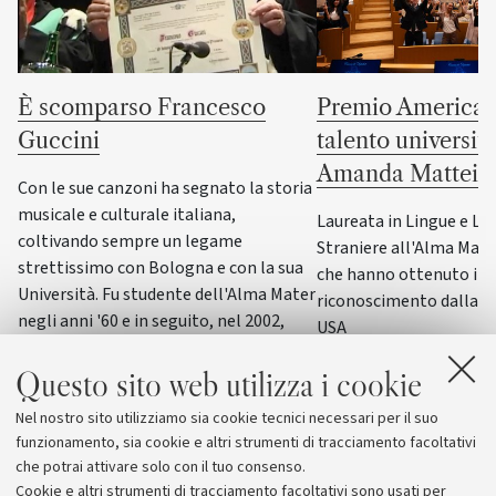
È scomparso Francesco
Premio America G
Guccini
talento universit
Amanda Mattei
Con le sue canzoni ha segnato la storia
musicale e culturale italiana,
Laureata in Lingue e Le
coltivando sempre un legame
Straniere all'Alma Mater,
strettissimo con Bologna e con la sua
che hanno ottenuto il p
Università. Fu studente dell'Alma Mater
riconoscimento dalla F
negli anni '60 e in seguito, nel 2002,
USA
ricevette la laurea honoris causa in
Scienze della formazione primaria
Questo sito web utilizza i cookie
Nel nostro sito utilizziamo sia cookie tecnici necessari per il suo
funzionamento, sia cookie e altri strumenti di tracciamento facoltativi
che potrai attivare solo con il tuo consenso.
Cookie e altri strumenti di tracciamento facoltativi sono usati per