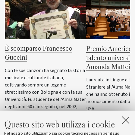
È scomparso Francesco
Premio America G
Guccini
talento universit
Amanda Mattei
Con le sue canzoni ha segnato la storia
musicale e culturale italiana,
Laureata in Lingue e Le
coltivando sempre un legame
Straniere all'Alma Mater,
strettissimo con Bologna e con la sua
che hanno ottenuto il p
Università. Fu studente dell'Alma Mater
riconoscimento dalla F
negli anni '60 e in seguito, nel 2002,
USA
ricevette la laurea honoris causa in
Scienze della formazione primaria
Questo sito web utilizza i cookie
Nel nostro sito utilizziamo sia cookie tecnici necessari per il suo