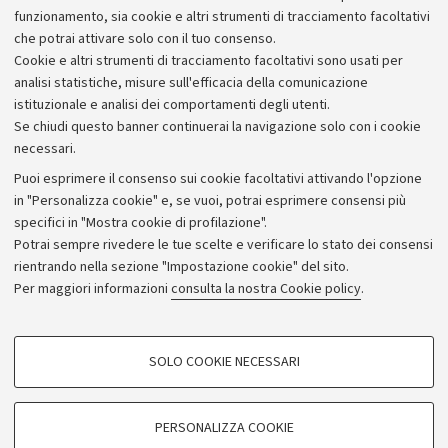
funzionamento, sia cookie e altri strumenti di tracciamento facoltativi
che potrai attivare solo con il tuo consenso.
Cookie e altri strumenti di tracciamento facoltativi sono usati per
analisi statistiche, misure sull'efficacia della comunicazione
istituzionale e analisi dei comportamenti degli utenti.
Se chiudi questo banner continuerai la navigazione solo con i cookie
necessari.
Archivio
Puoi esprimere il consenso sui cookie facoltativi attivando l'opzione
in "Personalizza cookie" e, se vuoi, potrai esprimere consensi più
Comunicati stampa
specifici in "Mostra cookie di profilazione".
Redazione
Potrai sempre rivedere le tue scelte e verificare lo stato dei consensi
rientrando nella sezione "Impostazione cookie" del sito.
Rassegna stampa
Per maggiori informazioni
consulta la nostra Cookie policy
.
Seguici su:
COOKIE DI PROFILAZIONE - FACOLTATIVI
SOLO COOKIE NECESSARI
Si tratta di cookie utilizzati per analizzare le caratteristiche della navigazione
degli utenti, creare profili in base al loro comportamento sul sito, per analisi
di marketing.
PERSONALIZZA COOKIE
© Copyright 2026 - ALMA MATER STUDIORUM - Università di
Mostra cookie di profilazione