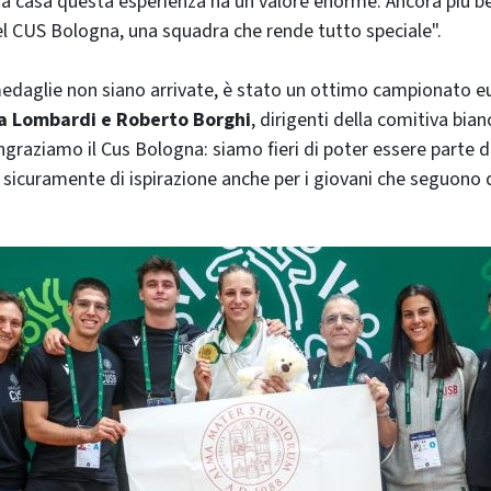
e a casa questa esperienza ha un valore enorme. Ancora più be
el CUS Bologna, una squadra che rende tutto speciale".
edaglie non siano arrivate, è stato un ottimo campionato e
ia Lombardi e Roberto Borghi
, dirigenti della comitiva bia
ingraziamo il Cus Bologna: siamo fieri di poter essere parte 
icuramente di ispirazione anche per i giovani che seguono 