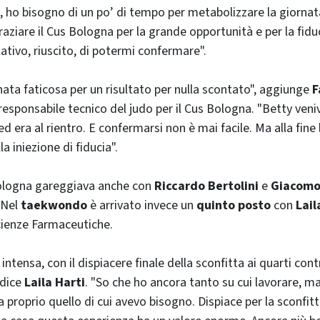
 ho bisogno di un po’ di tempo per metabolizzare la giorna
aziare il Cus Bologna per la grande opportunità e per la fidu
ativo, riuscito, di potermi confermare".
nata faticosa per un risultato per nulla scontato", aggiunge
F
sponsabile tecnico del judo per il Cus Bologna. "Betty veni
d era al rientro. E confermarsi non è mai facile. Ma alla fine l
a iniezione di fiducia".
 Bologna gareggiava anche con
Riccardo Bertolini
e
Giacomo
 Nel
taekwondo
è arrivato invece un
quinto posto
con
Lail
cienze Farmaceutiche.
intensa, con il dispiacere finale della sconfitta ai quarti con
 dice
Laila Harti
. "So che ho ancora tanto su cui lavorare, ma
 proprio quello di cui avevo bisogno. Dispiace per la sconfitt