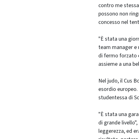
contro me stessa,
possono non ringr
concesso nel tent
"È stata una gior
team manager e re
di fermo forzato e
assieme a una bell
Nel judo, il Cus
esordio europeo.
studentessa di S
"È stata una gara 
di grande livello",
leggerezza, ed era