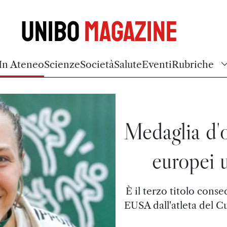
Unibo
Magazine
In Ateneo
Scienze
Società
Salute
Eventi
Rubriche
Medaglia d'o
europei u
È il terzo titolo cons
EUSA dall'atleta del C