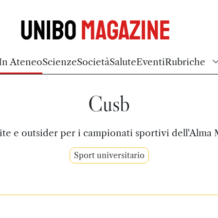
Unibo
Magazine
In Ateneo
Scienze
Società
Salute
Eventi
Rubriche
Cusb
ite e outsider per i campionati sportivi dell'Alma 
Sport universitario