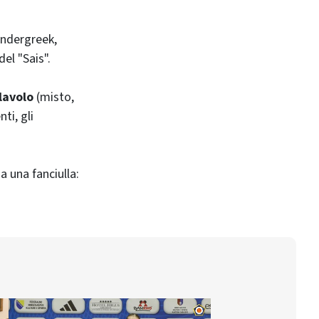
hundergreek,
el "Sais".
lavolo
(misto,
ti, gli
a una fanciulla: