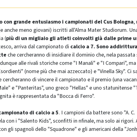
o con grande entusiasmo i campionati del Cus Bologna
,
(e anche meno giovani) iscritti all'Alma Mater Studiorum. Un
a (
più di un migliaio gli atleti coinvolti già dalle prime u
esco, arriva dal campionato di
calcio a 7. Sono addirittura
tte
che cercheranno di insidiare il dominio che, nela passata 
 dunque alle rivali storiche come "I Manali" e "I Compari", ma
Esordienti" (nome più che mai azzeccato) e "Vinella Sky". Ci 
e cercheranno di vincere il campionato e il premio (una vaca
 Male" e "Panteritas", uno greco "Hellas" e uno statunitense 
gnita è rappresentata da "Bocca di Ferro".
campionato di calcio a 5
. I campioni da battere sono "A. C.
 con i "Salento Kids", sconfitti in nfinale, ma solo ai rigori.
 con gli spagnoli dello "Squadrone" e gli americani della "Jon