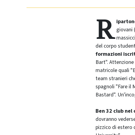
R
iparton
giovani 
massicci
del corpo student
formazioni iscri
Bart". Attenzione
matricole quali "
team stranieri ch
spagnoli "Fare il
Bastard". Un'inco
Ben 32 club nel 
dovranno vedersela
pizzico di estero