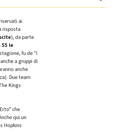
 riservati ai
a risposta
scite
), da parte
 55 le
stagione, fu de "I
 anche a gruppi di
saranno anche
nza). Due team
"The Kings
 Erto" che
 Anche qui un
hs Hopkins