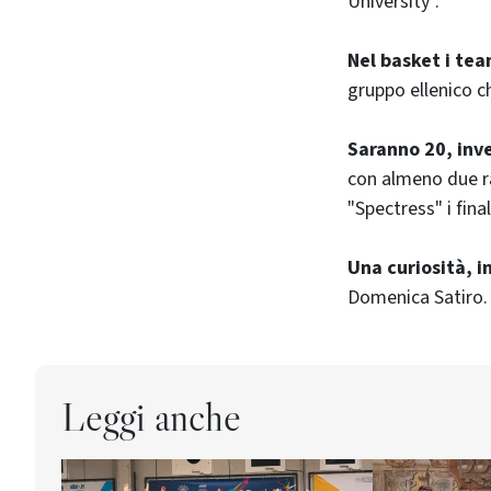
University".
Nel basket i te
gruppo ellenico c
Saranno 20, inve
con almeno due ra
"Spectress" i fina
Una curiosità, i
Domenica Satiro. I
Leggi anche