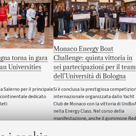
Monaco Energy Boat
gna torna in gara
Challenge: quinta vittoria in
an Universities
sei partecipazioni per il team
dell’Università di Bologna
Salerno per il principale
Si è conclusa la prestigiosa competizio
ontinentale dedicato
internazionale organizzata dallo Yacht
leti
Club de Monaco con la vittoria di UniBo
nella Energy Class. Nel corso della
manifestazione, anche il gommone Red
Wave dell'Alma Mater ha vinto nella
SeaLab Class. Il Rettore Giovanni Molari