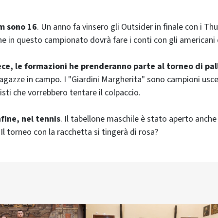
am sono 16
. Un anno fa vinsero gli Outsider in finale con i T
he in questo campionato dovrà fare i conti con gli americani d
ce, le formazioni he prenderanno parte al torneo di pal
gazze in campo. I "Giardini Margherita" sono campioni uscen
listi che vorrebbero tentare il colpaccio.
nfine, nel tennis
. Il tabellone maschile è stato aperto anche 
l torneo con la racchetta si tingerà di rosa?