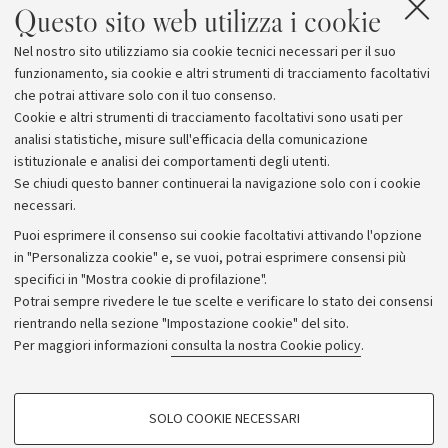
Questo sito web utilizza i cookie
Nel nostro sito utilizziamo sia cookie tecnici necessari per il suo
funzionamento, sia cookie e altri strumenti di tracciamento facoltativi
che potrai attivare solo con il tuo consenso.
Cookie e altri strumenti di tracciamento facoltativi sono usati per
analisi statistiche, misure sull'efficacia della comunicazione
istituzionale e analisi dei comportamenti degli utenti.
Se chiudi questo banner continuerai la navigazione solo con i cookie
necessari.
Archivio
Puoi esprimere il consenso sui cookie facoltativi attivando l'opzione
in "Personalizza cookie" e, se vuoi, potrai esprimere consensi più
Comunicati stampa
specifici in "Mostra cookie di profilazione".
Redazione
Potrai sempre rivedere le tue scelte e verificare lo stato dei consensi
rientrando nella sezione "Impostazione cookie" del sito.
Rassegna stampa
Per maggiori informazioni
consulta la nostra Cookie policy
.
Seguici su:
COOKIE DI PROFILAZIONE - FACOLTATIVI
SOLO COOKIE NECESSARI
Si tratta di cookie utilizzati per analizzare le caratteristiche della navigazione