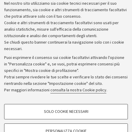
Nel nostro sito utilizziamo sia cookie tecnici necessari per il suo
funzionamento, sia cookie e altri strumenti di tracciamento facoltativi
che potrai attivare solo con il tuo consenso.
Cookie e altri strumenti di tracciamento facoltativi sono usati per
analisi statistiche, misure sull'efficacia della comunicazione
istituzionale e analisi dei comportamenti degli utenti.
Se chiudi questo banner continuerai la navigazione solo con i cookie
necessari.
Archivio
Puoi esprimere il consenso sui cookie facoltativi attivando l'opzione
in "Personalizza cookie" e, se vuoi, potrai esprimere consensi più
Comunicati stampa
specifici in "Mostra cookie di profilazione".
Redazione
Potrai sempre rivedere le tue scelte e verificare lo stato dei consensi
rientrando nella sezione "Impostazione cookie" del sito.
Rassegna stampa
Per maggiori informazioni
consulta la nostra Cookie policy
.
Seguici su:
COOKIE DI PROFILAZIONE - FACOLTATIVI
SOLO COOKIE NECESSARI
Si tratta di cookie utilizzati per analizzare le caratteristiche della navigazione
degli utenti, creare profili in base al loro comportamento sul sito, per analisi
di marketing.
PERSONALIZZA COOKIE