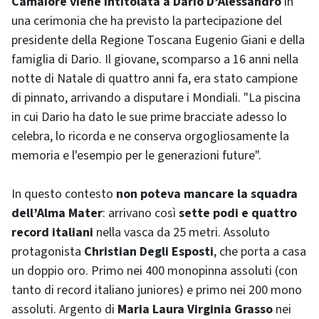
Camaiore viene intitolata a Dario D’Alessandro
in
una cerimonia che ha previsto la partecipazione del
presidente della Regione Toscana Eugenio Giani e della
famiglia di Dario. Il giovane, scomparso a 16 anni nella
notte di Natale di quattro anni fa, era stato campione
di pinnato, arrivando a disputare i Mondiali. "La piscina
in cui Dario ha dato le sue prime bracciate adesso lo
celebra, lo ricorda e ne conserva orgogliosamente la
memoria e l'esempio per le generazioni future".
In questo contesto
non poteva mancare la squadra
dell’Alma Mater
: arrivano così
sette podi e quattro
record italiani
nella vasca da 25 metri. Assoluto
protagonista
Christian Degli Esposti
, che porta a casa
un doppio oro. Primo nei 400 monopinna assoluti (con
tanto di record italiano juniores) e primo nei 200 mono
assoluti. Argento di
Maria Laura Virginia Grasso
nei