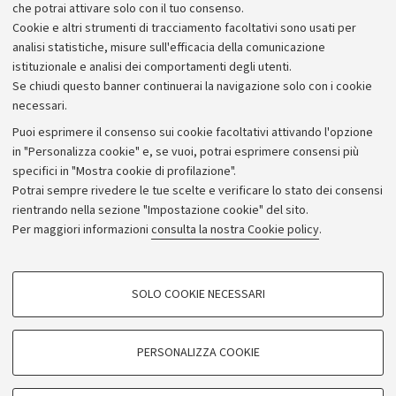
che potrai attivare solo con il tuo consenso.
Cookie e altri strumenti di tracciamento facoltativi sono usati per
analisi statistiche, misure sull'efficacia della comunicazione
istituzionale e analisi dei comportamenti degli utenti.
Se chiudi questo banner continuerai la navigazione solo con i cookie
necessari.
Archivio
Puoi esprimere il consenso sui cookie facoltativi attivando l'opzione
in "Personalizza cookie" e, se vuoi, potrai esprimere consensi più
Comunicati stampa
specifici in "Mostra cookie di profilazione".
Redazione
Potrai sempre rivedere le tue scelte e verificare lo stato dei consensi
rientrando nella sezione "Impostazione cookie" del sito.
Rassegna stampa
Per maggiori informazioni
consulta la nostra Cookie policy
.
Seguici su:
COOKIE DI PROFILAZIONE - FACOLTATIVI
SOLO COOKIE NECESSARI
Si tratta di cookie utilizzati per analizzare le caratteristiche della navigazione
degli utenti, creare profili in base al loro comportamento sul sito, per analisi
di marketing.
PERSONALIZZA COOKIE
© Copyright 2026 - ALMA MATER STUDIORUM - Università di
Mostra cookie di profilazione
Bologna - Via Zamboni, 33 - 40126 Bologna - PI: 01131710376 -