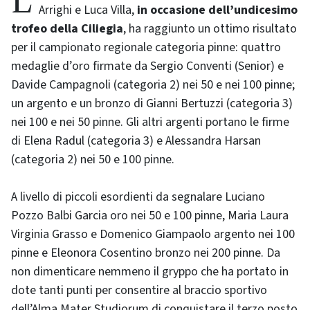
La squadra di nuoto del Cus Bologna di Veronica
Arrighi e Luca Villa,
in occasione dell’undicesimo
trofeo della Ciliegia
, ha raggiunto un ottimo risultato
per il campionato regionale categoria pinne: quattro
medaglie d’oro firmate da Sergio Conventi (Senior) e
Davide Campagnoli (categoria 2) nei 50 e nei 100 pinne;
un argento e un bronzo di Gianni Bertuzzi (categoria 3)
nei 100 e nei 50 pinne. Gli altri argenti portano le firme
di Elena Radul (categoria 3) e Alessandra Harsan
(categoria 2) nei 50 e 100 pinne.
A livello di piccoli esordienti da segnalare Luciano
Pozzo Balbi Garcia oro nei 50 e 100 pinne, Maria Laura
Virginia Grasso e Domenico Giampaolo argento nei 100
pinne e Eleonora Cosentino bronzo nei 200 pinne. Da
non dimenticare nemmeno il gryppo che ha portato in
dote tanti punti per consentire al braccio sportivo
dell’Alma Mater Studiorum di conquistare il terzo posto