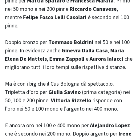
pinne per
Mattia Spataro
e
Francesca Marata
. Primo
nei 50 mono e nei 200 pinne
Riccardo Canavese
,
mentre
Felipe Fosco Lelli Casolari
è secondo nei 100
pinne.
Doppio bronzo per
Tommaso Boldrini
nei 50 e nei 100
pinne. In evidenza anche
Ginevra Dalla Casa
,
Maria
Elena De Matteis
,
Emma Zappoli
e
Aurora Ialacci
che
migliorano tutti i loro tempi sulle rispettive distanze.
Ma è con i big che il Cus Bologna dà spettacolo.
Tripletta d’oro per
Giulia Savino
(prima categoria) nei
50, 100 e 200 pinne.
Vittoria Rizzello
risponde con
l’oro nei 50 e 100 mono e l’argento nei 400 mono.
E ancora oro nei 100 e 400 mono per
Alejandro Lopez
che è secondo nei 200 mono. Doppio argento per
Irene