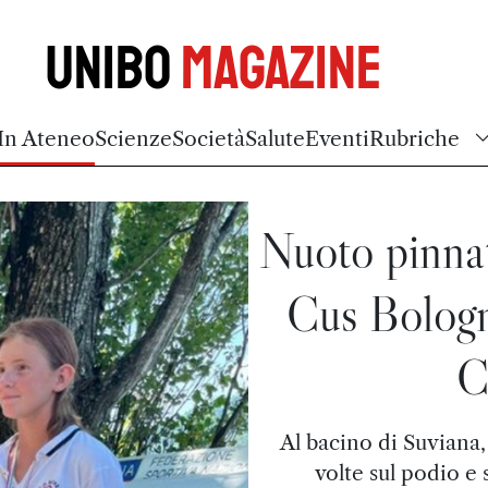
Unibo
Magazine
In Ateneo
Scienze
Società
Salute
Eventi
Rubriche
Nuoto pinnat
Cus Bologna
C
Al bacino di Suviana,
volte sul podio e