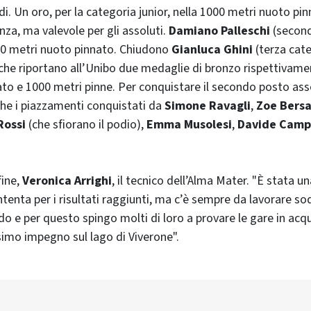
i. Un oro, per la categoria junior, nella 1000 metri nuoto pi
nza, ma valevole per gli assoluti.
Damiano Palleschi
(second
00 metri nuoto pinnato. Chiudono
Gianluca Ghini
(terza cat
 che riportano all’Unibo due medaglie di bronzo rispettivame
to e 1000 metri pinne. Per conquistare il secondo posto as
he i piazzamenti conquistati da
Simone Ravagli
,
Zoe Bersa
Rossi
(che sfiorano il podio),
Emma Musolesi
,
Davide Camp
fine,
Veronica Arrighi
, il tecnico dell’Alma Mater. "È stata u
tenta per i risultati raggiunti, ma c’è sempre da lavorare sod
do e per questo spingo molti di loro a provare le gare in acq
ssimo impegno sul lago di Viverone".