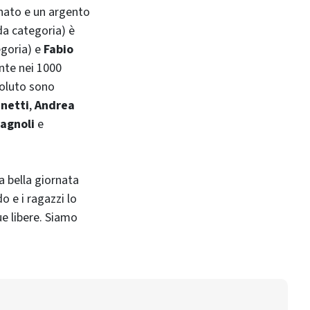
nnato e un argento
a categoria) è
egoria) e
Fabio
nte nei 1000
soluto sono
netti
,
Andrea
agnoli
e
na bella giornata
o e i ragazzi lo
ue libere. Siamo