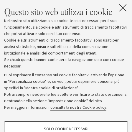
il patrimonio culturale 
italiano accompagneranno il principale
Italia
Questo sito web utilizza i cookie
convegno internazionale di
archeologia e storia della Penisola
Nel nostro sito utilizziamo sia cookie tecnici necessari per il suo
Araba
funzionamento, sia cookie e altri strumenti di tracciamento facoltativi
che potrai attivare solo con il tuo consenso.
Cookie e altri strumenti di tracciamento facoltativi sono usati per
analisi statistiche, misure sull'efficacia della comunicazione
istituzionale e analisi dei comportamenti degli utenti.
Se chiudi questo banner continuerai la navigazione solo con i cookie
necessari.
Archivio
Puoi esprimere il consenso sui cookie facoltativi attivando l'opzione
in "Personalizza cookie" e, se vuoi, potrai esprimere consensi più
Comunicati stampa
specifici in "Mostra cookie di profilazione".
Redazione
Potrai sempre rivedere le tue scelte e verificare lo stato dei consensi
rientrando nella sezione "Impostazione cookie" del sito.
Rassegna stampa
Per maggiori informazioni
consulta la nostra Cookie policy
.
Seguici su:
COOKIE DI PROFILAZIONE - FACOLTATIVI
SOLO COOKIE NECESSARI