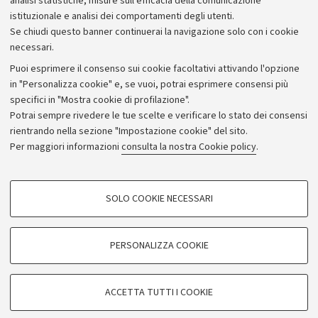
analisi statistiche, misure sull'efficacia della comunicazione
istituzionale e analisi dei comportamenti degli utenti.
Se chiudi questo banner continuerai la navigazione solo con i cookie
necessari.
Archivio
Puoi esprimere il consenso sui cookie facoltativi attivando l'opzione
in "Personalizza cookie" e, se vuoi, potrai esprimere consensi più
Comunicati stampa
specifici in "Mostra cookie di profilazione".
Redazione
Potrai sempre rivedere le tue scelte e verificare lo stato dei consensi
rientrando nella sezione "Impostazione cookie" del sito.
Rassegna stampa
Per maggiori informazioni
consulta la nostra Cookie policy
.
Seguici su:
COOKIE DI PROFILAZIONE - FACOLTATIVI
SOLO COOKIE NECESSARI
Si tratta di cookie utilizzati per analizzare le caratteristiche della navigazione
degli utenti, creare profili in base al loro comportamento sul sito, per analisi
di marketing.
PERSONALIZZA COOKIE
© Copyright 2026 - ALMA MATER STUDIORUM - Università di
Mostra cookie di profilazione
Bologna - Via Zamboni, 33 - 40126 Bologna - PI: 01131710376 -
Google/Youtube Video
CF: 80007010376
COOKIE TECNICI - NECESSARI
ACCETTA TUTTI I COOKIE
Facebook
Privacy
Note legali
Impostazioni Cookie
Si tratta di cookie tecnici utilizzati, a titolo esemplificativo, per il corretto