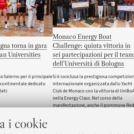
Monaco Energy Boat
gna torna in gara
Challenge: quinta vittoria in
an Universities
sei partecipazioni per il team
dell’Università di Bologna
Salerno per il principale
Si è conclusa la prestigiosa competizio
ontinentale dedicato
internazionale organizzata dallo Yacht
leti
Club de Monaco con la vittoria di UniBo
nella Energy Class. Nel corso della
manifestazione, anche il gommone Red
Wave dell'Alma Mater ha vinto nella
a i cookie
SeaLab Class. Il Rettore Giovanni Molari
ha incontrato studentesse e studenti in
Rettorato