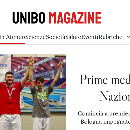
Unibo
Magazine
In Ateneo
Scienze
Società
Salute
Eventi
Rubriche
Prime med
Nazion
Comincia a prender
Bologna impegnato