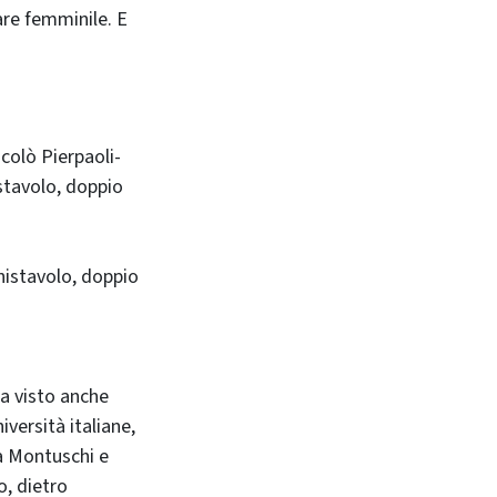
are femminile. E
icolò Pierpaoli-
stavolo, doppio
nnistavolo, doppio
a visto anche
iversità italiane,
a Montuschi e
o, dietro