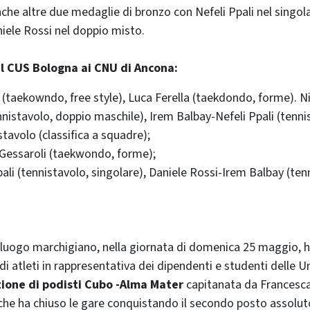
che altre due medaglie di bronzo con Nefeli Ppali nel singol
iele Rossi nel doppio misto.
el CUS Bologna ai CNU di Ancona:
a (taekowndo, free style), Luca Ferella (taekdondo, forme). N
nnistavolo, doppio maschile), Irem Balbay-Nefeli Ppali (tenni
tavolo (classifica a squadre);
 Gessaroli (taekwondo, forme);
pali (tennistavolo, singolare), Daniele Rossi-Irem Balbay (te
oluogo marchigiano, nella giornata di domenica 25 maggio, h
di atleti in rappresentativa dei dipendenti e studenti delle Un
ione di podisti Cubo -Alma Mater
capitanata da Francesc
che ha chiuso le gare conquistando il secondo posto assolut