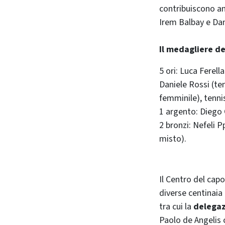
contribuiscono an
Irem Balbay e Dan
Il medagliere d
5 ori: Luca Ferell
Daniele Rossi (te
femminile), tennis
1 argento: Diego
2 bronzi: Nefeli P
misto).
Il Centro del cap
diverse centinaia 
tra cui la
delegaz
Paolo de Angelis 