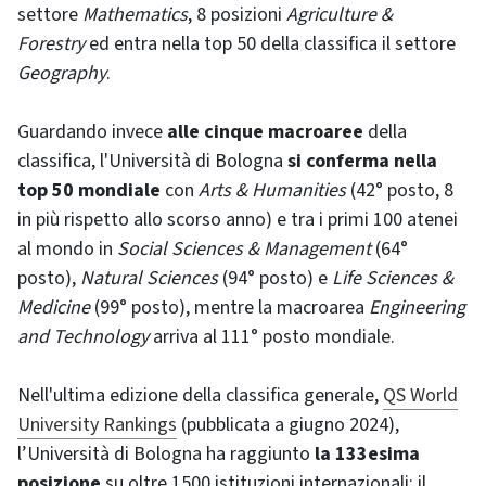
settore
Mathematics
, 8 posizioni
Agriculture &
Forestry
ed entra nella top 50 della classifica il settore
Geography
.
Guardando invece
alle cinque macroaree
della
classifica, l'Università di Bologna
si conferma nella
top 50 mondiale
con
Arts & Humanities
(42° posto, 8
in più rispetto allo scorso anno) e tra i primi 100 atenei
al mondo in
Social Sciences & Management
(64°
posto),
Natural Sciences
(94° posto) e
Life Sciences &
Medicine
(99° posto), mentre la macroarea
Engineering
and Technology
arriva al 111° posto mondiale.
Nell'ultima edizione della classifica generale,
QS World
University Rankings
(pubblicata a giugno 2024),
l’Università di Bologna ha raggiunto
la 133esima
posizione
su oltre 1500 istituzioni internazionali: il