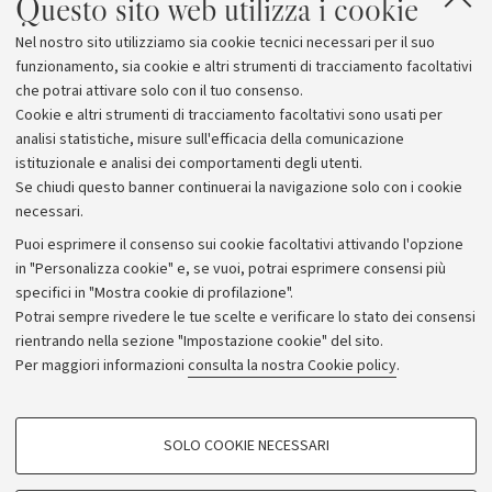
Questo sito web utilizza i cookie
Nel nostro sito utilizziamo sia cookie tecnici necessari per il suo
funzionamento, sia cookie e altri strumenti di tracciamento facoltativi
che potrai attivare solo con il tuo consenso.
Cookie e altri strumenti di tracciamento facoltativi sono usati per
analisi statistiche, misure sull'efficacia della comunicazione
istituzionale e analisi dei comportamenti degli utenti.
Se chiudi questo banner continuerai la navigazione solo con i cookie
necessari.
Archivio
Puoi esprimere il consenso sui cookie facoltativi attivando l'opzione
in "Personalizza cookie" e, se vuoi, potrai esprimere consensi più
Comunicati stampa
specifici in "Mostra cookie di profilazione".
Redazione
Potrai sempre rivedere le tue scelte e verificare lo stato dei consensi
rientrando nella sezione "Impostazione cookie" del sito.
Rassegna stampa
Per maggiori informazioni
consulta la nostra Cookie policy
.
Seguici su:
COOKIE DI PROFILAZIONE - FACOLTATIVI
SOLO COOKIE NECESSARI
Si tratta di cookie utilizzati per analizzare le caratteristiche della navigazione
degli utenti, creare profili in base al loro comportamento sul sito, per analisi