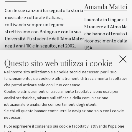
Amanda Mattei
Con le sue canzoni ha segnato la storia
musicale e culturale italiana,
Laureata in Lingue e Le
coltivando sempre un legame
Straniere all'Alma Mater,
strettissimo con Bologna e con la sua
che hanno ottenuto il p
Università. Fu studente dell'Alma Mater
riconoscimento dalla F
negli anni '60 e in seguito, nel 2002,
USA
ricevette la laurea honoris causa in
Scienze della formazione primaria
Questo sito web utilizza i cookie
Nel nostro sito utilizziamo sia cookie tecnici necessari per il suo
funzionamento, sia cookie e altri strumenti di tracciamento facoltativi
che potrai attivare solo con il tuo consenso.
Cookie e altri strumenti di tracciamento facoltativi sono usati per
analisi statistiche, misure sull'efficacia della comunicazione
istituzionale e analisi dei comportamenti degli utenti.
Se chiudi questo banner continuerai la navigazione solo con i cookie
necessari.
Archivio
Puoi esprimere il consenso sui cookie facoltativi attivando l'opzione