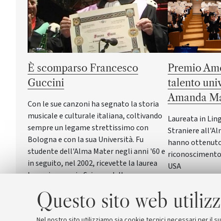
È scomparso Francesco
Premio Ame
Guccini
talento uni
Amanda Ma
Con le sue canzoni ha segnato la storia
musicale e culturale italiana, coltivando
Laureata in Lin
sempre un legame strettissimo con
Straniere all'Al
Bologna e con la sua Università. Fu
hanno ottenuto 
studente dell'Alma Mater negli anni '60 e
riconoscimento 
in seguito, nel 2002, ricevette la laurea
USA
honoris causa in Scienze della
formazione primaria
Questo sito web utilizz
Nel nostro sito utilizziamo sia cookie tecnici necessari per il 