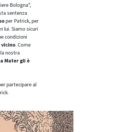
liere Bologna",
sta sentenza
so
per Patrick, per
n lui. Siamo sicuri
ue condizioni
 vicino
. Come
 la nostra
a Mater gli è
er partecipare al
rick.