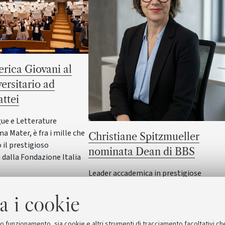
rica Giovani al
versitario ad
ttei
gue e Letterature
ma Mater, è fra i mille che
Christiane Spitzmueller
il prestigioso
nominata Dean di BBS
dalla Fondazione Italia
Leader accademica in prestigiose
università internazionali e ricercatrice d
a i cookie
alto profilo, assumerà il ruolo di Dean di
Bologna Business School dell'Alma Mat
dal 15 settembre
suo funzionamento, sia cookie e altri strumenti di tracciamento facoltativi ch