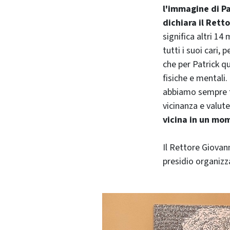
l'immagine di P
dichiara il Rett
significa altri 14 
tutti i suoi cari, 
che per Patrick q
fisiche e mentali.
abbiamo sempre fa
vicinanza e valut
vicina in un mo
Il Rettore Giovan
presidio organizz