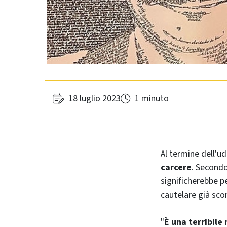
18 luglio 2023
1 minuto
Al termine dell'ud
carcere
. Secondo
significherebbe p
cautelare già sco
"
È una terribile