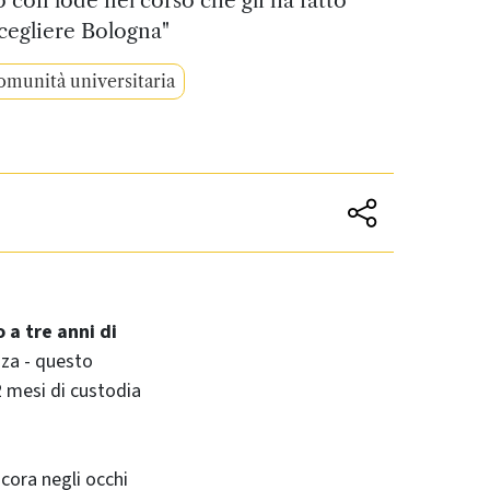
cegliere Bologna"
munità universitaria
 a tre anni di
nza - questo
2 mesi di custodia
cora negli occhi