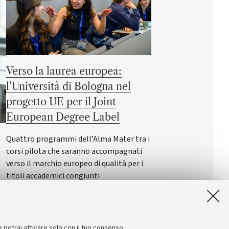
Verso la laurea europea:
l’Università di Bologna nel
progetto UE per il Joint
European Degree Label
Quattro programmi dell’Alma Mater tra i
corsi pilota che saranno accompagnati
verso il marchio europeo di qualità per i
titoli accademici congiunti
i
er
e potrai attivare solo con il tuo consenso.