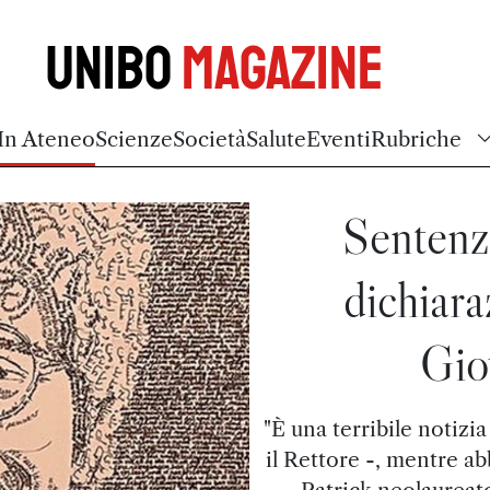
Unibo
Magazine
In Ateneo
Scienze
Società
Salute
Eventi
Rubriche
Sentenza
dichiara
Gio
"È una terribile notizia
il Rettore -, mentre a
Patrick neolaureato