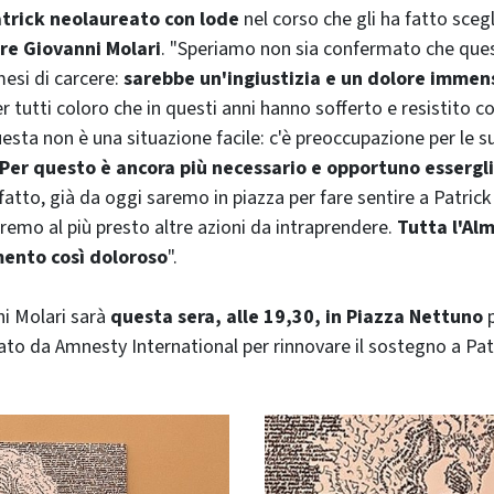
atrick neolaureato con lode
nel corso che gli ha fatto sceg
ore Giovanni Molari
. "Speriamo non sia confermato che que
mesi di carcere:
sarebbe un'ingiustizia e un dolore immen
per tutti coloro che in questi anni hanno sofferto e resistito co
uesta non è una situazione facile: c'è preoccupazione per le s
Per questo è ancora più necessario e opportuno essergli
tto, già da oggi saremo in piazza per fare sentire a Patrick
eremo al più presto altre azioni da intraprendere.
Tutta l'Alm
mento così doloroso
".
ni Molari sarà
questa sera, alle 19,30, in Piazza Nettuno
p
ato da Amnesty International per rinnovare il sostegno a Pat