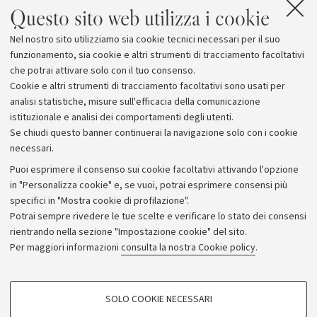
Questo sito web utilizza i cookie
Nel nostro sito utilizziamo sia cookie tecnici necessari per il suo
funzionamento, sia cookie e altri strumenti di tracciamento facoltativi
che potrai attivare solo con il tuo consenso.
Cookie e altri strumenti di tracciamento facoltativi sono usati per
analisi statistiche, misure sull'efficacia della comunicazione
istituzionale e analisi dei comportamenti degli utenti.
Se chiudi questo banner continuerai la navigazione solo con i cookie
necessari.
Archivio
Puoi esprimere il consenso sui cookie facoltativi attivando l'opzione
in "Personalizza cookie" e, se vuoi, potrai esprimere consensi più
Comunicati stampa
specifici in "Mostra cookie di profilazione".
Redazione
Potrai sempre rivedere le tue scelte e verificare lo stato dei consensi
rientrando nella sezione "Impostazione cookie" del sito.
Rassegna stampa
Per maggiori informazioni
consulta la nostra Cookie policy
.
Seguici su:
COOKIE DI PROFILAZIONE - FACOLTATIVI
SOLO COOKIE NECESSARI
Si tratta di cookie utilizzati per analizzare le caratteristiche della navigazione