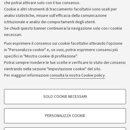
che potrai attivare solo con il tuo consenso.
Cookie e altri strumenti di tracciamento facoltativi sono usati per
analisi statistiche, misure sull'efficacia della comunicazione
istituzionale e analisi dei comportamenti degli utenti.
Se chiudi questo banner continuerai la navigazione solo con i cookie
necessari.
Archivio
Puoi esprimere il consenso sui cookie facoltativi attivando l'opzione
in "Personalizza cookie" e, se vuoi, potrai esprimere consensi più
Comunicati stampa
specifici in "Mostra cookie di profilazione".
Redazione
Potrai sempre rivedere le tue scelte e verificare lo stato dei consensi
rientrando nella sezione "Impostazione cookie" del sito.
Rassegna stampa
Per maggiori informazioni
consulta la nostra Cookie policy
.
Seguici su:
COOKIE DI PROFILAZIONE - FACOLTATIVI
SOLO COOKIE NECESSARI
Si tratta di cookie utilizzati per analizzare le caratteristiche della navigazione
degli utenti, creare profili in base al loro comportamento sul sito, per analisi
di marketing.
PERSONALIZZA COOKIE
© Copyright 2026 - ALMA MATER STUDIORUM - Università di
Mostra cookie di profilazione
Bologna - Via Zamboni, 33 - 40126 Bologna - PI: 01131710376 -