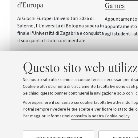
d'Europa
Games
Ai Giochi Europei Universitari 2026 di
Appuntamento a 
Salerno, l'Università di Bologna supera in
appuntamento c
finale l'Università di Zagabria e conquista
agli studenti-at
il suo quinto titolo continentale
Questo sito web utilizz
Nel nostro sito utilizziamo sia cookie tecnici necessari per il 
Cookie e altri strumenti di tracciamento facoltativi sono usati p
Se chiudi questo banner continuerai la navigazione solo con i 
Puoi esprimere il consenso sui cookie facoltativi attivando l'op
Potrai sempre rivedere le tue scelte e verificare lo stato dei 
Archivio
Comunicati stampa
Redazione
Rassegna 
Per maggiori informazioni
consulta la nostra Cookie policy
.
COOKIE DI PROFILAZIONE - FACOLTATIVI
© Copyright 2026 - ALMA MATER STUDI