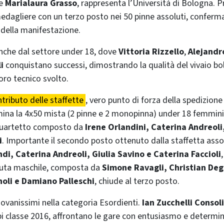
e
Marialaura Grasso
, rappresenta l’Università di Bologna. 
medagliere con un terzo posto nei 50 pinne assoluti, conferma
e della manifestazione.
anche dal settore under 18, dove
Vittoria Rizzello
,
Alejandr
li
conquistano successi, dimostrando la qualità del vivaio bo
oro tecnico svolto.
ntributo delle staffette
, vero punto di forza della spedizione
na la 4x50 mista (2 pinne e 2 monopinna) under 18 femmini
l quartetto composto da
Irene Orlandini, Caterina Andreoli,
i
. Importante il secondo posto ottenuto dalla staffetta asso
ndi, Caterina Andreoli, Giulia Savino e Caterina Faccioli
uta maschile, composta da
Simone Ravagli, Christian Degl
li e Damiano Palleschi
, chiude al terzo posto.
iovanissimi nella categoria Esordienti.
Ian Zucchelli Consol
i classe 2016, affrontano le gare con entusiasmo e determi