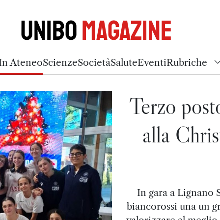
Unibo
Magazine
In Ateneo
Scienze
Società
Salute
Eventi
Rubriche
Terzo post
alla Chri
In gara a Lignano S
biancorossi una un g
valorizzare al meglio 