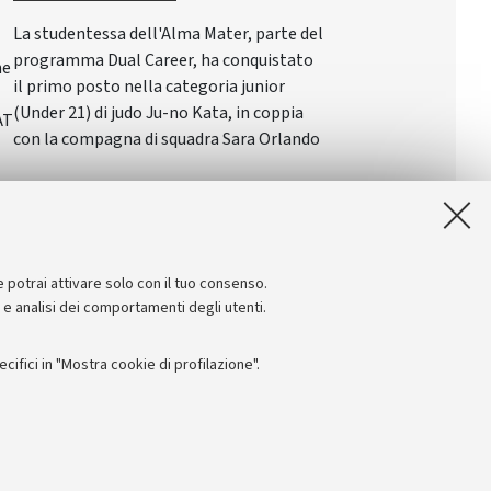
La studentessa dell'Alma Mater, parte del
programma Dual Career, ha conquistato
ne
il primo posto nella categoria junior
(Under 21) di judo Ju-no Kata, in coppia
AT
con la compagna di squadra Sara Orlando
e potrai attivare solo con il tuo consenso.
e e analisi dei comportamenti degli utenti.
ifici in "Mostra cookie di profilazione".
Seguici su:
I
 - PI: 01131710376 - CF: 80007010376