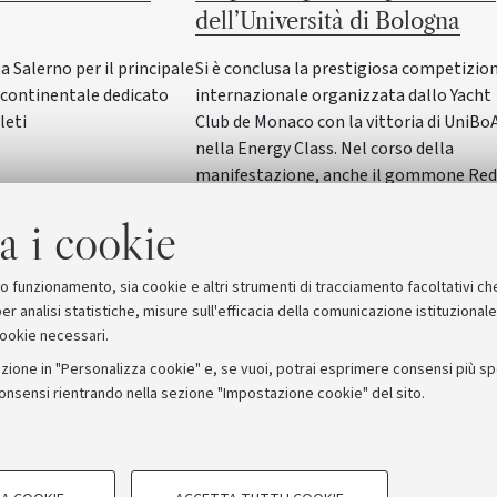
dell’Università di Bologna
Salerno per il principale
Si è conclusa la prestigiosa competizio
ontinentale dedicato
internazionale organizzata dallo Yacht
leti
Club de Monaco con la vittoria di UniBo
nella Energy Class. Nel corso della
manifestazione, anche il gommone Red
Wave dell'Alma Mater ha vinto nella
a i cookie
SeaLab Class. Il Rettore Giovanni Molari
ha incontrato studentesse e studenti in
Rettorato
suo funzionamento, sia cookie e altri strumenti di tracciamento facoltativi ch
er analisi statistiche, misure sull'efficacia della comunicazione istituzional
cookie necessari.
zione in "Personalizza cookie" e, se vuoi, potrai esprimere consensi più spec
consensi rientrando nella sezione "Impostazione cookie" del sito.
stampa
COOKIE TECNICI - NECESSAR
ORUM - Università di Bologna - Via Zamboni, 33 - 40126 Bologna