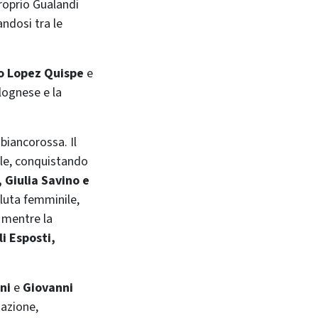
Proprio Gualandi
ndosi tra le
o Lopez Quispe
e
lognese e la
 biancorossa. Il
le, conquistando
 Giulia Savino e
luta femminile,
, mentre la
i Esposti,
ini
e
Giovanni
nazione,