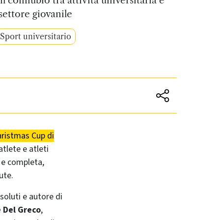
settore giovanile
Sport universitario
hristmas Cup di
tlete e atleti
a e completa,
ute.
soluti e autore di
 Del Greco
,