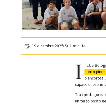
19 dicembre 2025
1 minuto
I
l CUS Bologn
nuoto pinna
biancorossi,
capace di esprimer
Tra i protagonisti
un terzo posto n