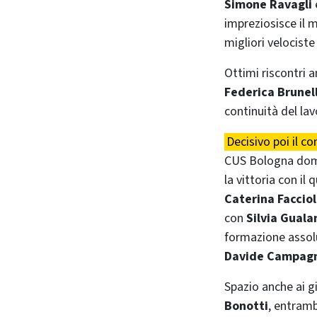
Simone Ravagli
impreziosisce il 
migliori velocist
Ottimi riscontri 
Federica Brunel
continuità del lav
Decisivo poi il co
CUS Bologna domi
la vittoria con i
Caterina Facciol
con
Silvia Guala
formazione assol
Davide Campagno
Spazio anche ai g
Bonotti
, entramb