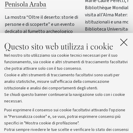
Marie-Laure Peretti, re
Penisola Araba
Bibliothèque Mondiale d
visita all’Alma Mater: i
La mostra “Oltre il deserto: storie di
istituzionali e una most
persone e di scoperte” e un evento
Biblioteca Universitaria
dedicato al fumetto archeologico
il patrimonio culturale 
italiano accompagneranno il principale
Italia
Questo sito web utilizza i cookie
convegno internazionale di
archeologia e storia della Penisola
Nel nostro sito utilizziamo sia cookie tecnici necessari per il suo
Araba
funzionamento, sia cookie e altri strumenti di tracciamento facoltativi
che potrai attivare solo con il tuo consenso.
Cookie e altri strumenti di tracciamento facoltativi sono usati per
analisi statistiche, misure sull'efficacia della comunicazione
istituzionale e analisi dei comportamenti degli utenti.
Se chiudi questo banner continuerai la navigazione solo con i cookie
necessari.
Archivio
Puoi esprimere il consenso sui cookie facoltativi attivando l'opzione
in "Personalizza cookie" e, se vuoi, potrai esprimere consensi più
Comunicati stampa
specifici in "Mostra cookie di profilazione".
Redazione
Potrai sempre rivedere le tue scelte e verificare lo stato dei consensi