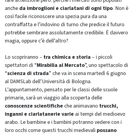
fare attenzione però: perché i mercati sono popolati
anche
da imbroglioni e ciarlatani di ogni tipo
. Non è
così facile riconoscere una spezia pura da una
contraffatta e l’indovino di turno che predice il futuro
potrebbe sembrare assolutamente credibile. È davvero
magia, oppure c’è dell’altro?
Lo scopriranno –
tra chimica e storia
– i piccoli
spettatori di “
Mirabilia al Mercato
”, uno spettacolo di
“
scienza di strada
” che va in scena martedì 6 giugno
al DAMSLab dell’Università di Bologna.
L’appuntamento, pensato per le classi delle scuole
primarie, sarà un viaggio alla scoperta delle
conoscenze scientifiche
che animavano
trucchi,
inganni e ciarlatanerie varie
ai tempi del medioevo
arabo. Le bambine e i bambini potranno vedere con i
loro occhi come questi trucchi medievali
possano