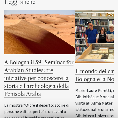
Leggi anche
A Bologna il 59° Seminar for
Arabian Studies: tre
Il mondo dei cava
iniziative per conoscere la
Bologna e la No
storia e l’archeologia della
Marie-Laure Peretti, re
Penisola Araba
Bibliothèque Mondiale d
visita all’Alma Mater: i
La mostra “Oltre il deserto: storie di
istituzionali e una most
persone e di scoperte” e un evento
Biblioteca Universitaria
dedicato al fumetto archeologico