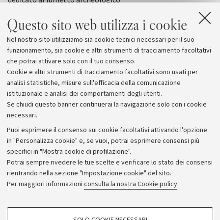
il patrimonio culturale 
italiano accompagneranno il principale
Italia
Questo sito web utilizza i cookie
convegno internazionale di
archeologia e storia della Penisola
Nel nostro sito utilizziamo sia cookie tecnici necessari per il suo
Araba
funzionamento, sia cookie e altri strumenti di tracciamento facoltativi
che potrai attivare solo con il tuo consenso.
Cookie e altri strumenti di tracciamento facoltativi sono usati per
analisi statistiche, misure sull'efficacia della comunicazione
istituzionale e analisi dei comportamenti degli utenti.
Se chiudi questo banner continuerai la navigazione solo con i cookie
necessari.
Archivio
Puoi esprimere il consenso sui cookie facoltativi attivando l'opzione
in "Personalizza cookie" e, se vuoi, potrai esprimere consensi più
Comunicati stampa
specifici in "Mostra cookie di profilazione".
Redazione
Potrai sempre rivedere le tue scelte e verificare lo stato dei consensi
rientrando nella sezione "Impostazione cookie" del sito.
Rassegna stampa
Per maggiori informazioni
consulta la nostra Cookie policy
.
Seguici su:
COOKIE DI PROFILAZIONE - FACOLTATIVI