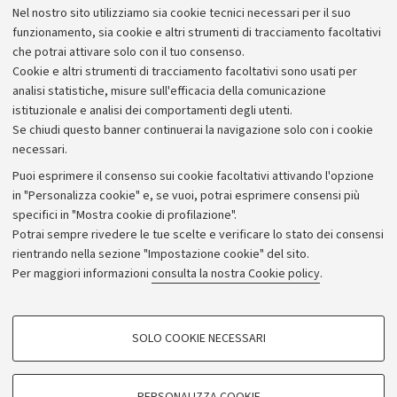
Nel nostro sito utilizziamo sia cookie tecnici necessari per il suo
funzionamento, sia cookie e altri strumenti di tracciamento facoltativi
che potrai attivare solo con il tuo consenso.
Cookie e altri strumenti di tracciamento facoltativi sono usati per
analisi statistiche, misure sull'efficacia della comunicazione
istituzionale e analisi dei comportamenti degli utenti.
Se chiudi questo banner continuerai la navigazione solo con i cookie
necessari.
Archivio
Puoi esprimere il consenso sui cookie facoltativi attivando l'opzione
in "Personalizza cookie" e, se vuoi, potrai esprimere consensi più
Comunicati stampa
specifici in "Mostra cookie di profilazione".
Redazione
Potrai sempre rivedere le tue scelte e verificare lo stato dei consensi
rientrando nella sezione "Impostazione cookie" del sito.
Rassegna stampa
Per maggiori informazioni
consulta la nostra Cookie policy
.
Seguici su:
COOKIE DI PROFILAZIONE - FACOLTATIVI
SOLO COOKIE NECESSARI
Si tratta di cookie utilizzati per analizzare le caratteristiche della navigazione
degli utenti, creare profili in base al loro comportamento sul sito, per analisi
di marketing.