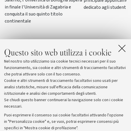
Salerno, l'Università di Bologna supera
principale appuntamen
in finale l'Università di Zagabria e
dedicato agli studenti-a
conquista il suo quinto titolo
continentale
Questo sito web utilizza i cookie
Nel nostro sito utilizziamo sia cookie tecnici necessari per il suo
funzionamento, sia cookie e altri strumenti di tracciamento facoltativi
che potrai attivare solo con il tuo consenso.
Cookie e altri strumenti di tracciamento facoltativi sono usati per
analisi statistiche, misure sull'efficacia della comunicazione
istituzionale e analisi dei comportamenti degli utenti.
Se chiudi questo banner continuerai la navigazione solo con i cookie
necessari.
Archivio
Puoi esprimere il consenso sui cookie facoltativi attivando l'opzione
in "Personalizza cookie" e, se vuoi, potrai esprimere consensi più
Comunicati stampa
specifici in "Mostra cookie di profilazione".