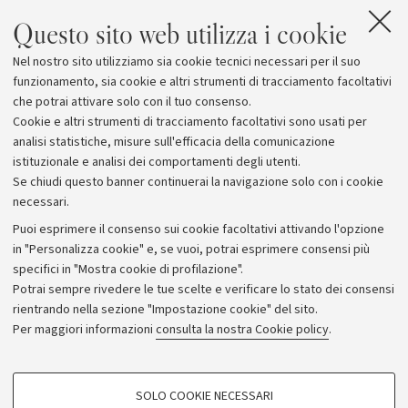
Questo sito web utilizza i cookie
Nel nostro sito utilizziamo sia cookie tecnici necessari per il suo
funzionamento, sia cookie e altri strumenti di tracciamento facoltativi
che potrai attivare solo con il tuo consenso.
Cookie e altri strumenti di tracciamento facoltativi sono usati per
analisi statistiche, misure sull'efficacia della comunicazione
istituzionale e analisi dei comportamenti degli utenti.
Se chiudi questo banner continuerai la navigazione solo con i cookie
necessari.
Archivio
Puoi esprimere il consenso sui cookie facoltativi attivando l'opzione
in "Personalizza cookie" e, se vuoi, potrai esprimere consensi più
Comunicati stampa
specifici in "Mostra cookie di profilazione".
Redazione
Potrai sempre rivedere le tue scelte e verificare lo stato dei consensi
rientrando nella sezione "Impostazione cookie" del sito.
Rassegna stampa
Per maggiori informazioni
consulta la nostra Cookie policy
.
Seguici su:
COOKIE DI PROFILAZIONE - FACOLTATIVI
SOLO COOKIE NECESSARI