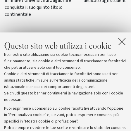
in finale l'Università di Zagabria e
dedicato agli studenti-a
conquista il suo quinto titolo
continentale
Questo sito web utilizza i cookie
Nel nostro sito utilizziamo sia cookie tecnici necessari per il suo
funzionamento, sia cookie e altri strumenti di tracciamento facoltativi
che potrai attivare solo con il tuo consenso.
Cookie e altri strumenti di tracciamento facoltativi sono usati per
analisi statistiche, misure sull'efficacia della comunicazione
istituzionale e analisi dei comportamenti degli utenti.
Se chiudi questo banner continuerai la navigazione solo con i cookie
necessari.
Archivio
Puoi esprimere il consenso sui cookie facoltativi attivando l'opzione
in "Personalizza cookie" e, se vuoi, potrai esprimere consensi più
Comunicati stampa
specifici in "Mostra cookie di profilazione".
Redazione
Potrai sempre rivedere le tue scelte e verificare lo stato dei consensi